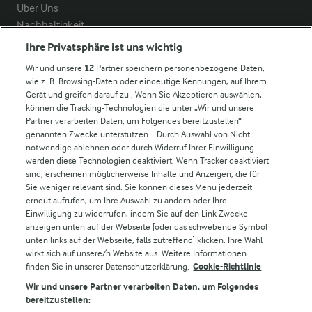
Über Uns
Nachhaltigkeit
Compliance
Ihre Privatsphäre ist uns wichtig
Milchpreis
Wir und unsere
12
Partner speichern personenbezogene Daten,
wie z. B. Browsing-Daten oder eindeutige Kennungen, auf Ihrem
Arla in anderen Ländern
Gerät und greifen darauf zu . Wenn Sie Akzeptieren auswählen,
können die Tracking-Technologien die unter „Wir und unsere
Partner verarbeiten Daten, um Folgendes bereitzustellen“
Weitere Arla Websites
genannten Zwecke unterstützen. . Durch Auswahl von Nicht
notwendige ablehnen oder durch Widerruf Ihrer Einwilligung
werden diese Technologien deaktiviert. Wenn Tracker deaktiviert
Castello
sind, erscheinen möglicherweise Inhalte und Anzeigen, die für
Sie weniger relevant sind. Sie können dieses Menü jederzeit
Lurpak
erneut aufrufen, um Ihre Auswahl zu ändern oder Ihre
Arla Pro
Einwilligung zu widerrufen, indem Sie auf den Link Zwecke
Für unsere Landwirt:innen
anzeigen unten auf der Webseite [oder das schwebende Symbol
unten links auf der Webseite, falls zutreffend] klicken. Ihre Wahl
wirkt sich auf unsere/n Website aus. Weitere Informationen
finden Sie in unserer Datenschutzerklärung.
Cookie-Richtlinie
Folge uns!
Wir und unsere Partner verarbeiten Daten, um Folgendes
bereitzustellen: