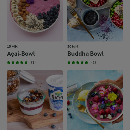
15 MIN.
30 MIN.
Açai-Bowl
Buddha Bowl
(1)
(1)