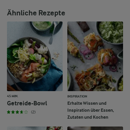
13,7 g
Ballaststoffe
Ähnliche Rezepte
18 g
Eiweiß
10,4 g
Fett
25,4 g
Kohlenhydrate
45 MIN.
INSPIRATION
Getreide-Bowl
Erhalte Wissen und
Inspiration über Essen,
(2)
Zutaten und Kochen