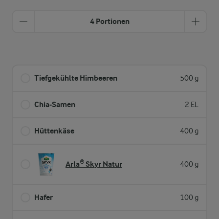
4 Portionen
Tiefgekühlte Himbeeren
500 g
Chia-Samen
2 EL
Hüttenkäse
400 g
Arla® Skyr Natur
400 g
Hafer
100 g