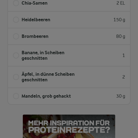
Chia-Samen
2 EL
Heidelbeeren
150 g
Brombeeren
80 g
Banane, in Scheiben
1
geschnitten
Äpfel, in dünne Scheiben
2
geschnitten
Mandeln, grob gehackt
30 g