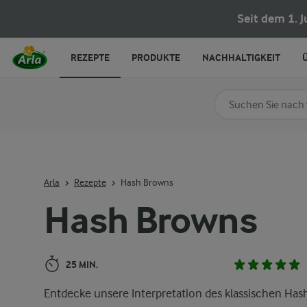
Hash Browns
Seit dem 1. 
REZEPTE
PRODUKTE
NACHHALTIGKEIT
Nach Kategorie su
Geben Sie Suchbegrif
Arla
Rezepte
Hash Browns
Hash Browns
25 MIN.
Entdecke unsere Interpretation des klassischen Has