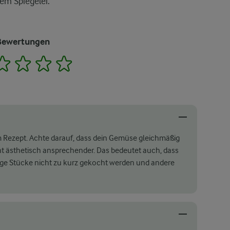
em Spiegelei.
Bewertungen
2
3
4
5
em Rezept. Achte darauf, dass dein Gemüse gleichmäßig
ht ästhetisch ansprechender. Das bedeutet auch, dass
nige Stücke nicht zu kurz gekocht werden und andere