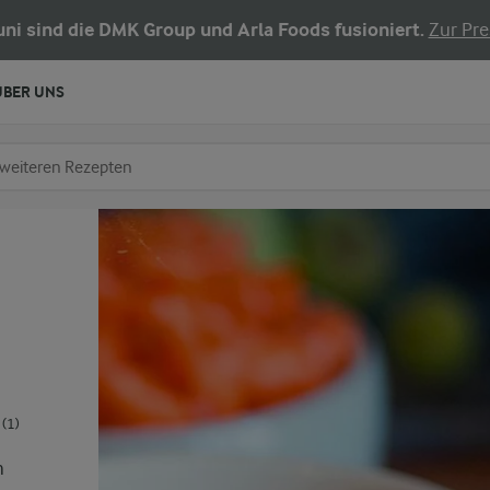
Juni sind die DMK Group und Arla Foods fusioniert.
Zur Pre
ÜBER UNS
chen
fe ein
(1)
h