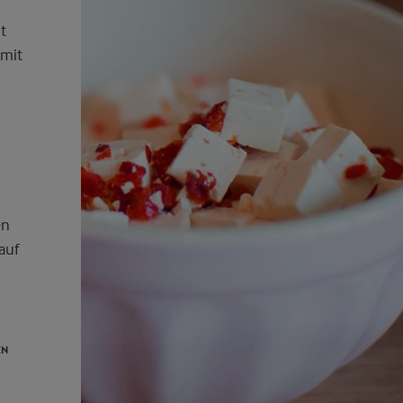
t
 mit
en
auf
EN