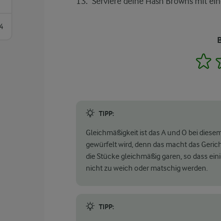
Serviere deine Hash Browns mit ein
4
1
TIPP:
Gleichmäßigkeit ist das A und O bei dies
gewürfelt wird, denn das macht das Geric
die Stücke gleichmäßig garen, so dass ei
nicht zu weich oder matschig werden.
TIPP: