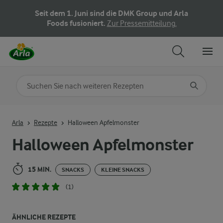
Seit dem 1. Juni sind die DMK Group und Arla
Foods fusioniert.
Zur Pressemitteilung.
Nach Kategorie suchen
Geben Sie Suchbegriffe ein
Arla
Rezepte
Halloween Apfelmonster
Halloween Apfelmonster
15 MIN.
SNACKS
KLEINE SNACKS
(1)
ÄHNLICHE REZEPTE