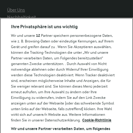
Über Uns
Nachhaltigkeit
Compliance
Ihre Privatsphäre ist uns wichtig
Milchpreis
Wir und unsere
12
Partner speichern personenbezogene Daten,
wie z. B. Browsing-Daten oder eindeutige Kennungen, auf Ihrem
Arla in anderen Ländern
Gerät und greifen darauf zu . Wenn Sie Akzeptieren auswählen,
können die Tracking-Technologien die unter „Wir und unsere
Partner verarbeiten Daten, um Folgendes bereitzustellen“
Weitere Arla Websites
genannten Zwecke unterstützen. . Durch Auswahl von Nicht
notwendige ablehnen oder durch Widerruf Ihrer Einwilligung
werden diese Technologien deaktiviert. Wenn Tracker deaktiviert
Castello
sind, erscheinen möglicherweise Inhalte und Anzeigen, die für
Sie weniger relevant sind. Sie können dieses Menü jederzeit
Lurpak
erneut aufrufen, um Ihre Auswahl zu ändern oder Ihre
Arla Pro
Einwilligung zu widerrufen, indem Sie auf den Link Zwecke
Für unsere Landwirt:innen
anzeigen unten auf der Webseite [oder das schwebende Symbol
unten links auf der Webseite, falls zutreffend] klicken. Ihre Wahl
wirkt sich auf unsere/n Website aus. Weitere Informationen
finden Sie in unserer Datenschutzerklärung.
Cookie-Richtlinie
Folge uns!
Wir und unsere Partner verarbeiten Daten, um Folgendes