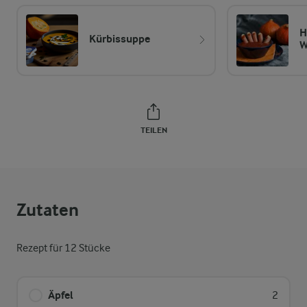
H
Kürbissuppe
W
TEILEN
Zutaten
Rezept für 12 Stücke
Äpfel
2