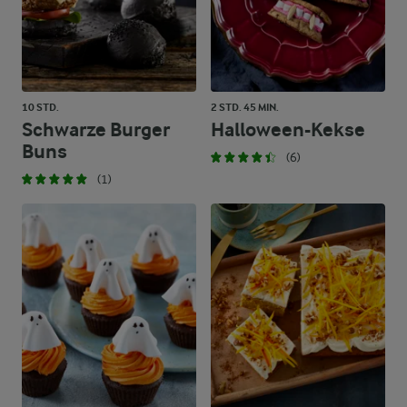
10 STD.
2 STD. 45 MIN.
Schwarze Burger
Halloween-Kekse
Buns
(6)
(1)