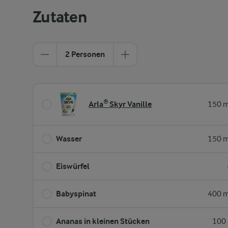
Zutaten
2 Personen
Arla® Skyr Vanille
150 m
Wasser
150 m
Eiswürfel
Babyspinat
400 m
Ananas in kleinen Stücken
100 