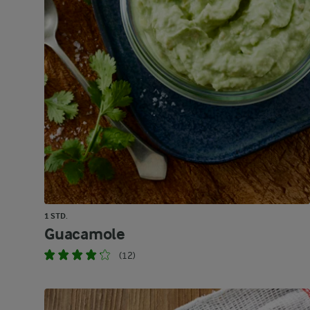
1 STD.
Guacamole
(12)