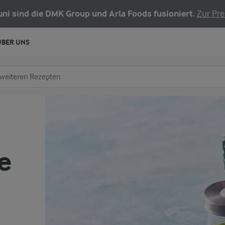
Juni sind die DMK Group und Arla Foods fusioniert.
Zur Pre
ÜBER UNS
chen
fe ein
e