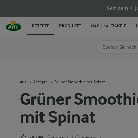
Grüner Smoothie mit Spinat
Seit dem 1. 
REZEPTE
PRODUKTE
NACHHALTIGKEIT
Nach Kategorie su
Geben Sie Suchbegrif
Arla
Rezepte
Grüner Smoothie mit Spinat
Grüner Smoothi
mit Spinat