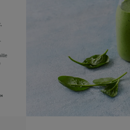
,
.
ille
e
EN