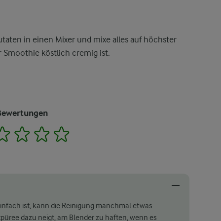
utaten in einen Mixer und mixe alles auf höchster
r Smoothie köstlich cremig ist.
Bewertungen
2
3
4
5
infach ist, kann die Reinigung manchmal etwas
üree dazu neigt, am Blender zu haften, wenn es