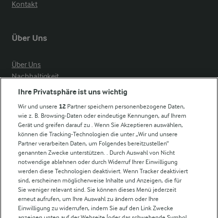
Kontakt
Über Uns
Über Uns
Nachhaltigkeit
Compliance
Ihre Privatsphäre ist uns wichtig
Milchpreis
Wir und unsere
12
Partner speichern personenbezogene Daten,
wie z. B. Browsing-Daten oder eindeutige Kennungen, auf Ihrem
Arla in anderen Ländern
Gerät und greifen darauf zu . Wenn Sie Akzeptieren auswählen,
können die Tracking-Technologien die unter „Wir und unsere
Partner verarbeiten Daten, um Folgendes bereitzustellen“
Weitere Arla Websites
genannten Zwecke unterstützen. . Durch Auswahl von Nicht
notwendige ablehnen oder durch Widerruf Ihrer Einwilligung
werden diese Technologien deaktiviert. Wenn Tracker deaktiviert
Castello
sind, erscheinen möglicherweise Inhalte und Anzeigen, die für
Sie weniger relevant sind. Sie können dieses Menü jederzeit
Lurpak
erneut aufrufen, um Ihre Auswahl zu ändern oder Ihre
Arla Pro
Einwilligung zu widerrufen, indem Sie auf den Link Zwecke
Für unsere Landwirt:innen
anzeigen unten auf der Webseite [oder das schwebende Symbol