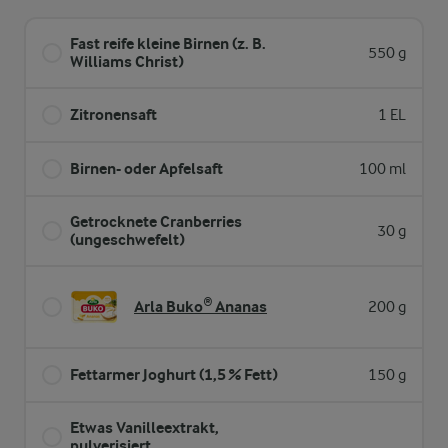
Fast reife kleine Birnen (z. B.
550 g
Williams Christ)
Zitronensaft
1 EL
Birnen- oder Apfelsaft
100 ml
Getrocknete Cranberries
30 g
(ungeschwefelt)
Arla Buko® Ananas
200 g
Fettarmer Joghurt (1,5 % Fett)
150 g
Etwas Vanilleextrakt,
pulverisiert