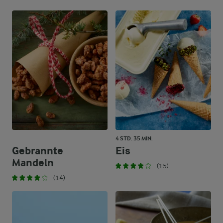
4 STD. 35 MIN.
Gebrannte
Eis
Mandeln
(15)
(14)