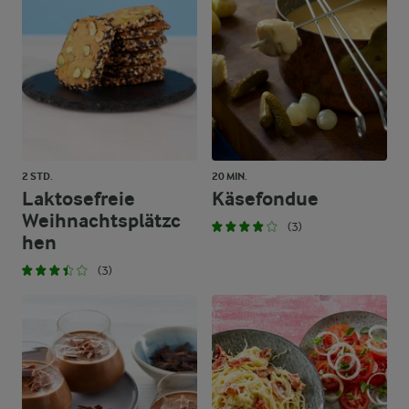
2 STD.
20 MIN.
Laktosefreie
Käsefondue
Weihnachtsplätzc
(3)
hen
(3)