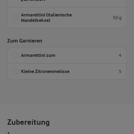
Armarettini (italienische
50 g
Mandelkekse)
Zum Garnieren
Armarettini zum
4
Kleine Zitronenmelisse
5
Zubereitung