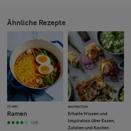
9 g
Eiweiß
12 g
Fett
Ähnliche Rezepte
37 g
Kohlenhydrate
25 MIN.
INSPIRATION
Ramen
Erhalte Wissen und
Inspiration über Essen,
(39)
Zutaten und Kochen