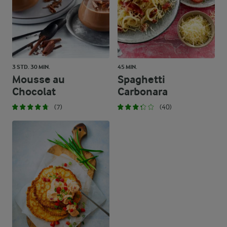
3 STD. 30 MIN.
45 MIN.
Mousse au
Spaghetti
Chocolat
Carbonara
(7)
(40)