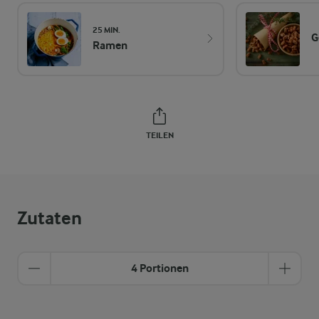
25 MIN.
G
Ramen
TEILEN
Zutaten
4 Portionen