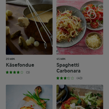
20 MIN.
45 MIN.
Käsefondue
Spaghetti
Carbonara
(3)
(40)