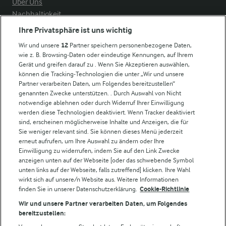
Über Uns
Nachhaltigkeit
Compliance
Ihre Privatsphäre ist uns wichtig
Milchpreis
Wir und unsere
12
Partner speichern personenbezogene Daten,
wie z. B. Browsing-Daten oder eindeutige Kennungen, auf Ihrem
Arla in anderen Ländern
Gerät und greifen darauf zu . Wenn Sie Akzeptieren auswählen,
können die Tracking-Technologien die unter „Wir und unsere
Partner verarbeiten Daten, um Folgendes bereitzustellen“
Weitere Arla Websites
genannten Zwecke unterstützen. . Durch Auswahl von Nicht
notwendige ablehnen oder durch Widerruf Ihrer Einwilligung
werden diese Technologien deaktiviert. Wenn Tracker deaktiviert
Castello
sind, erscheinen möglicherweise Inhalte und Anzeigen, die für
Sie weniger relevant sind. Sie können dieses Menü jederzeit
Lurpak
erneut aufrufen, um Ihre Auswahl zu ändern oder Ihre
Arla Pro
Einwilligung zu widerrufen, indem Sie auf den Link Zwecke
Für unsere Landwirt:innen
anzeigen unten auf der Webseite [oder das schwebende Symbol
unten links auf der Webseite, falls zutreffend] klicken. Ihre Wahl
wirkt sich auf unsere/n Website aus. Weitere Informationen
finden Sie in unserer Datenschutzerklärung.
Cookie-Richtlinie
Folge uns!
Wir und unsere Partner verarbeiten Daten, um Folgendes
bereitzustellen: