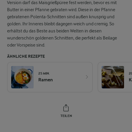
Version darf das Maisgrießpüree fest werden, bevor es mit
Butter in einer Pfanne gebraten wird. Diese in der Pfanne
gebratenen Polenta-Schnitten sind außen knusprig und
golden. Ihr Inneres bleibt dagegen weich und cremig. So
erhältst du das Beste aus beiden Welten in diesen
wunderschön goldenen Schnitten, die perfekt als Beilage
oder Vorspeise sind.
ÄHNLICHE REZEPTE
25 MIN.
2
Ramen
K
TEILEN