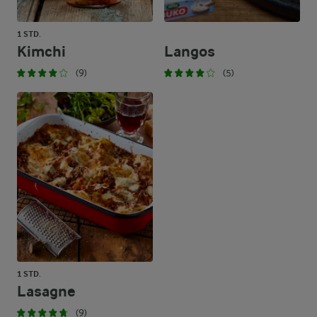
1 STD.
Kimchi
Langos
(9)
(5)
1 STD.
Lasagne
(9)