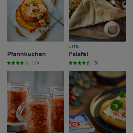
1 STD.
Pfannkuchen
Falafel
(38)
(8)