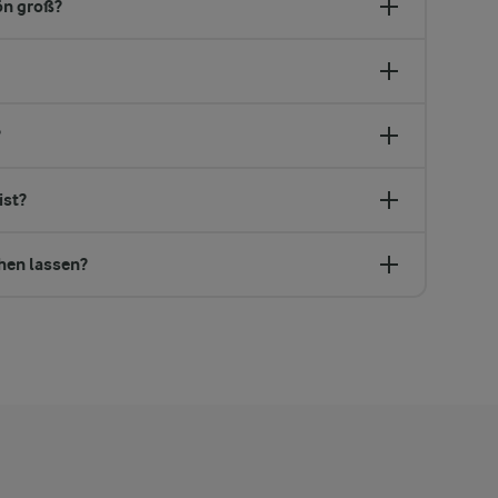
ön groß?
?
ist?
hen lassen?