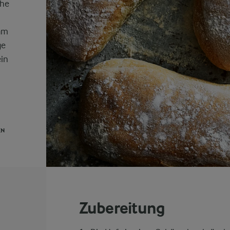
che
am
ge
ein
EN
Zubereitung