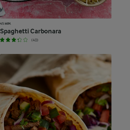
45 MIN.
Spaghetti Carbonara
(40)