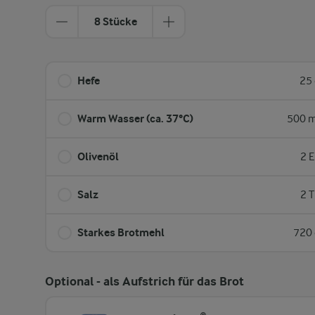
8 Stücke
Hefe
25 
Warm Wasser (ca. 37°C)
500 m
Olivenöl
2 E
Salz
2 T
Starkes Brotmehl
720 
Optional - als Aufstrich für das Brot