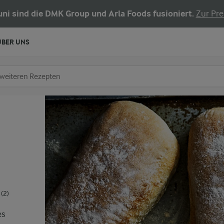
Juni sind die DMK Group und Arla Foods fusioniert.
Zur Pre
ÜBER UNS
chen
fe ein
(2)
es