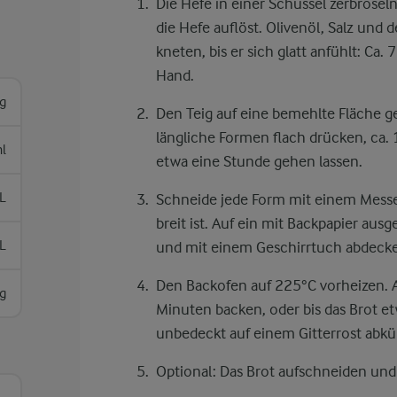
Die Hefe in einer Schüssel zerbrösel
die Hefe auflöst. Olivenöl, Salz und 
kneten, bis er sich glatt anfühlt: C
Hand.
g
Den Teig auf eine bemehlte Fläche geb
längliche Formen flach drücken, ca
l
etwa eine Stunde gehen lassen.
L
Schneide jede Form mit einem Messer 
breit ist. Auf ein mit Backpapier au
L
und mit einem Geschirrtuch abdecke
Den Backofen auf 225°C vorheizen. A
g
Minuten backen, oder bis das Brot etw
unbedeckt auf einem Gitterrost abkü
Optional: Das Brot aufschneiden und