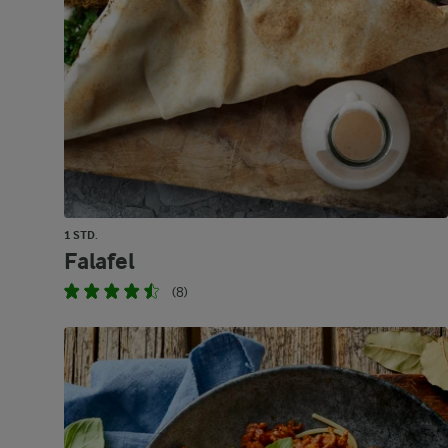
1 STD.
Falafel
(8)