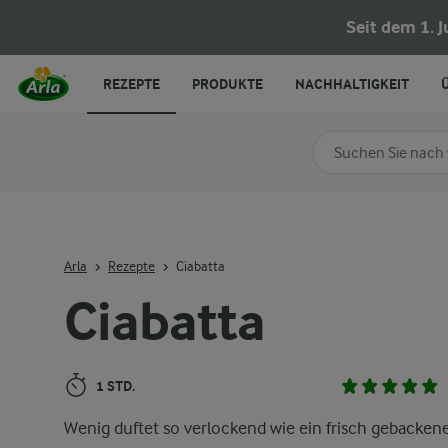
Ciabatta
Seit dem 1. 
REZEPTE
PRODUKTE
NACHHALTIGKEIT
Nach Kategorie su
Geben Sie Suchbegrif
Arla
Rezepte
Ciabatta
Ciabatta
1 STD.
Wenig duftet so verlockend wie ein frisch gebacken