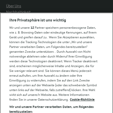
Über Uns
Nachhaltigkeit
Compliance
Ihre Privatsphäre ist uns wichtig
Milchpreis
Wir und unsere
12
Partner speichern personenbezogene Daten,
wie z. B. Browsing-Daten oder eindeutige Kennungen, auf Ihrem
Arla in anderen Ländern
Gerät und greifen darauf zu . Wenn Sie Akzeptieren auswählen,
können die Tracking-Technologien die unter „Wir und unsere
Partner verarbeiten Daten, um Folgendes bereitzustellen“
Weitere Arla Websites
genannten Zwecke unterstützen. . Durch Auswahl von Nicht
notwendige ablehnen oder durch Widerruf Ihrer Einwilligung
werden diese Technologien deaktiviert. Wenn Tracker deaktiviert
Castello
sind, erscheinen möglicherweise Inhalte und Anzeigen, die für
Sie weniger relevant sind. Sie können dieses Menü jederzeit
Lurpak
erneut aufrufen, um Ihre Auswahl zu ändern oder Ihre
Arla Pro
Einwilligung zu widerrufen, indem Sie auf den Link Zwecke
Für unsere Landwirt:innen
anzeigen unten auf der Webseite [oder das schwebende Symbol
unten links auf der Webseite, falls zutreffend] klicken. Ihre Wahl
wirkt sich auf unsere/n Website aus. Weitere Informationen
finden Sie in unserer Datenschutzerklärung.
Cookie-Richtlinie
Folge uns!
Wir und unsere Partner verarbeiten Daten, um Folgendes
bereitzustellen: