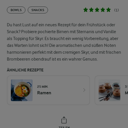
(1)
BOWLS
SNACKS
Du hast Lust auf ein neues Rezept für dein Frühstück oder
Snack? Probiere pochierte Birnen mit Sternanis und Vanille
als Topping für Skyr. Es braucht ein wenig Vorbereitung, aber
das Warten lohnt sich! Die aromatischen und süßen Noten
harmonieren perfekt mit dem cremigen Skyr, und mit frischen
Brombeeren obendrauf ist es ein wahrer Genuss.
ÄHNLICHE REZEPTE
25 MIN.
3 
Ramen
M
TEILEN