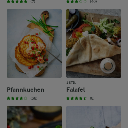
(7)
(40)
1 STD.
Pfannkuchen
Falafel
(38)
(8)