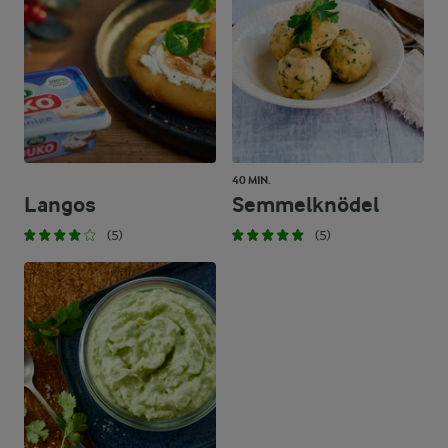
40 MIN.
Langos
Semmelknödel
(5)
(5)