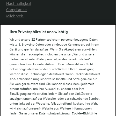
Nachhaltigkeit
Compliance
Milchpreis
Arla in anderen Ländern
Ihre Privatsphäre ist uns wichtig
Wir und unsere
12
Partner speichern personenbezogene Daten,
Weitere Arla Websites
wie z. B. Browsing-Daten oder eindeutige Kennungen, auf Ihrem
Gerät und greifen darauf zu . Wenn Sie Akzeptieren auswählen,
können die Tracking-Technologien die unter „Wir und unsere
Castello
Partner verarbeiten Daten, um Folgendes bereitzustellen“
genannten Zwecke unterstützen. . Durch Auswahl von Nicht
Lurpak
notwendige ablehnen oder durch Widerruf Ihrer Einwilligung
Arla Pro
werden diese Technologien deaktiviert. Wenn Tracker deaktiviert
Für unsere Landwirt:innen
sind, erscheinen möglicherweise Inhalte und Anzeigen, die für
Sie weniger relevant sind. Sie können dieses Menü jederzeit
erneut aufrufen, um Ihre Auswahl zu ändern oder Ihre
Einwilligung zu widerrufen, indem Sie auf den Link Zwecke
Folge uns!
anzeigen unten auf der Webseite [oder das schwebende Symbol
unten links auf der Webseite, falls zutreffend] klicken. Ihre Wahl
wirkt sich auf unsere/n Website aus. Weitere Informationen
finden Sie in unserer Datenschutzerklärung.
Cookie-Richtlinie