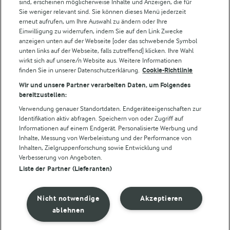
sind, erscheinen möglicherweise Inhalte und Anzeigen, die für
Sie weniger relevant sind. Sie können dieses Menü jederzeit
erneut aufrufen, um Ihre Auswahl zu ändern oder Ihre
Einwilligung zu widerrufen, indem Sie auf den Link Zwecke
Folge uns!
anzeigen unten auf der Webseite [oder das schwebende Symbol
unten links auf der Webseite, falls zutreffend] klicken. Ihre Wahl
wirkt sich auf unsere/n Website aus. Weitere Informationen
finden Sie in unserer Datenschutzerklärung.
Cookie-Richtlinie
Wir und unsere Partner verarbeiten Daten, um Folgendes
bereitzustellen:
Verwendung genauer Standortdaten. Endgeräteeigenschaften zur
Identifikation aktiv abfragen. Speichern von oder Zugriff auf
Informationen auf einem Endgerät. Personalisierte Werbung und
© Arla Foods amba 2026
Inhalte, Messung von Werbeleistung und der Performance von
Cookie Wahl wieder öffnen
Inhalten, Zielgruppenforschung sowie Entwicklung und
Verbesserung von Angeboten.
Liste der Partner (Lieferanten)
Datenschutzbestimmungen
Nutzerbedingungen
Nicht notwendige
Akzeptieren
ablehnen
Impressum