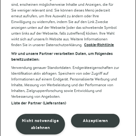
Für unsere Landwirt:innen
sind, erscheinen möglicherweise Inhalte und Anzeigen, die für
Sie weniger relevant sind. Sie können dieses Menü jederzeit
erneut aufrufen, um Ihre Auswahl zu ändern oder Ihre
Einwilligung zu widerrufen, indem Sie auf den Link Zwecke
Folge uns!
anzeigen unten auf der Webseite [oder das schwebende Symbol
unten links auf der Webseite, falls zutreffend] klicken. Ihre Wahl
wirkt sich auf unsere/n Website aus. Weitere Informationen
finden Sie in unserer Datenschutzerklärung.
Cookie-Richtlinie
Wir und unsere Partner verarbeiten Daten, um Folgendes
bereitzustellen:
Verwendung genauer Standortdaten. Endgeräteeigenschaften zur
Identifikation aktiv abfragen. Speichern von oder Zugriff auf
Informationen auf einem Endgerät. Personalisierte Werbung und
© Arla Foods amba 2026
Inhalte, Messung von Werbeleistung und der Performance von
Cookie Wahl wieder öffnen
Inhalten, Zielgruppenforschung sowie Entwicklung und
Verbesserung von Angeboten.
Liste der Partner (Lieferanten)
Datenschutzbestimmungen
Nutzerbedingungen
Nicht notwendige
Akzeptieren
ablehnen
Impressum