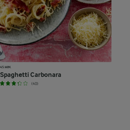
45 MIN.
Spaghetti Carbonara
(40)