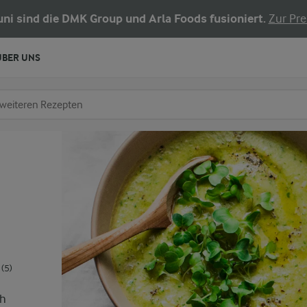
Juni sind die DMK Group und Arla Foods fusioniert.
Zur Pre
ÜBER UNS
chen
fe ein
(5)
ch