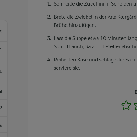
Schneide die Zucchini in Scheiben u
Brate die Zwiebel in der Arla Kærgår
Brühe hinzufügen.
g
Lass die Suppe etwa 10 Minuten lang
Schnittlauch, Salz und Pfeffer absc
1
Reibe den Käse und schlage die Sahne
serviere sie.
g
l
1
2
g