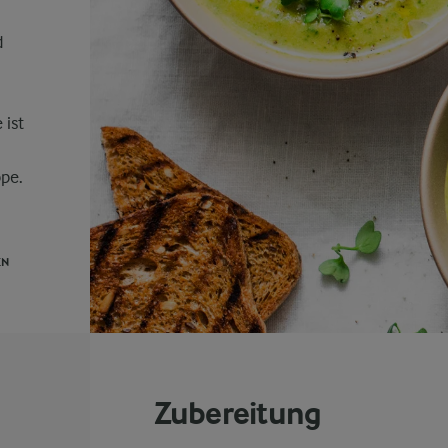
d
ist
ppe.
EN
Zubereitung