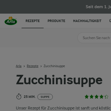
Zucchinisuppe
Seit dem 1. 
REZEPTE
PRODUKTE
NACHHALTIGKEIT
Nach Kategorie su
Geben Sie Suchbegrif
Arla
Rezepte
Zucchinisuppe
Zucchinisuppe
25 MIN.
SUPPE
Unser Rezept für Zucchinisuppe ist sanft und köstli