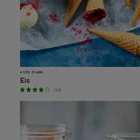
4 STD. 35 MIN.
Eis
(15)