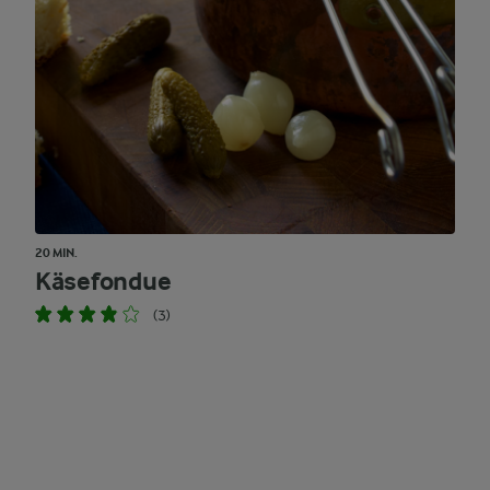
20 MIN.
Käsefondue
(3)