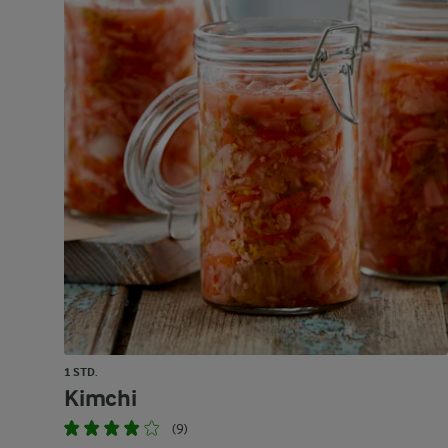
1 STD.
Kimchi
(9)