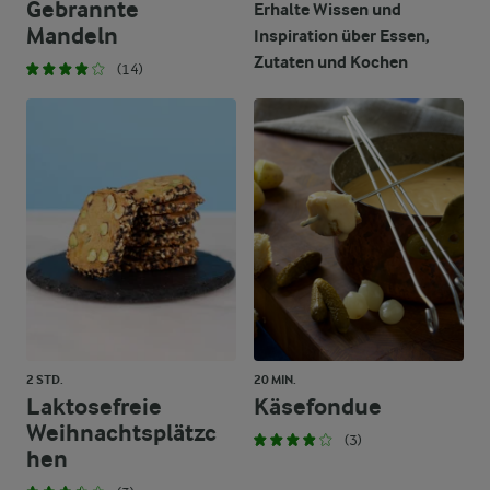
Gebrannte
Erhalte Wissen und
Mandeln
Inspiration über Essen,
Zutaten und Kochen
(14)
2 STD.
20 MIN.
Laktosefreie
Käsefondue
Weihnachtsplätzc
(3)
hen