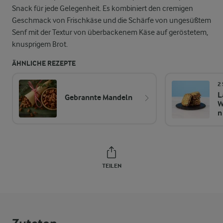
Snack für jede Gelegenheit. Es kombiniert den cremigen
Geschmack von Frischkäse und die Schärfe von ungesüßtem
Senf mit der Textur von überbackenem Käse auf geröstetem,
knusprigem Brot.
ÄHNLICHE REZEPTE
2
L
Gebrannte Mandeln
W
n
TEILEN