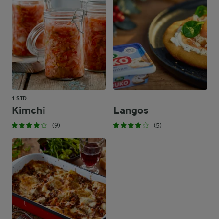
1 STD.
Kimchi
Langos
(9)
(5)