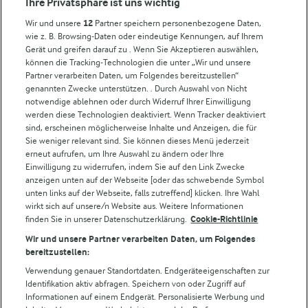
Ihre Privatsphäre ist uns wichtig
Milchpreis
Wir und unsere
12
Partner speichern personenbezogene Daten,
wie z. B. Browsing-Daten oder eindeutige Kennungen, auf Ihrem
Arla in anderen Ländern
Gerät und greifen darauf zu . Wenn Sie Akzeptieren auswählen,
können die Tracking-Technologien die unter „Wir und unsere
Partner verarbeiten Daten, um Folgendes bereitzustellen“
Weitere Arla Websites
genannten Zwecke unterstützen. . Durch Auswahl von Nicht
notwendige ablehnen oder durch Widerruf Ihrer Einwilligung
werden diese Technologien deaktiviert. Wenn Tracker deaktiviert
Castello
sind, erscheinen möglicherweise Inhalte und Anzeigen, die für
Sie weniger relevant sind. Sie können dieses Menü jederzeit
Lurpak
erneut aufrufen, um Ihre Auswahl zu ändern oder Ihre
Arla Pro
Einwilligung zu widerrufen, indem Sie auf den Link Zwecke
Für unsere Landwirt:innen
anzeigen unten auf der Webseite [oder das schwebende Symbol
unten links auf der Webseite, falls zutreffend] klicken. Ihre Wahl
wirkt sich auf unsere/n Website aus. Weitere Informationen
finden Sie in unserer Datenschutzerklärung.
Cookie-Richtlinie
Folge uns!
Wir und unsere Partner verarbeiten Daten, um Folgendes
bereitzustellen:
Verwendung genauer Standortdaten. Endgeräteeigenschaften zur
Identifikation aktiv abfragen. Speichern von oder Zugriff auf
Informationen auf einem Endgerät. Personalisierte Werbung und