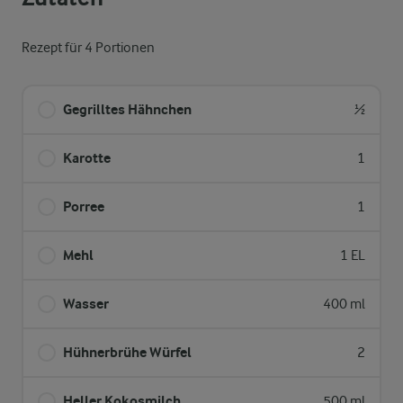
Rezept für 4 Portionen
Gegrilltes Hähnchen
½
Karotte
1
Porree
1
Mehl
1 EL
Wasser
400 ml
Hühnerbrühe Würfel
2
Heller Kokosmilch
500 ml