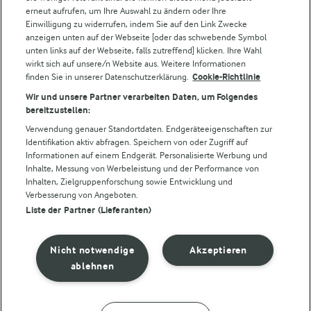
Lurpak
erneut aufrufen, um Ihre Auswahl zu ändern oder Ihre
Arla Pro
Einwilligung zu widerrufen, indem Sie auf den Link Zwecke
Für unsere Landwirt:innen
anzeigen unten auf der Webseite [oder das schwebende Symbol
unten links auf der Webseite, falls zutreffend] klicken. Ihre Wahl
wirkt sich auf unsere/n Website aus. Weitere Informationen
finden Sie in unserer Datenschutzerklärung.
Cookie-Richtlinie
Folge uns!
Wir und unsere Partner verarbeiten Daten, um Folgendes
bereitzustellen:
Verwendung genauer Standortdaten. Endgeräteeigenschaften zur
Identifikation aktiv abfragen. Speichern von oder Zugriff auf
Informationen auf einem Endgerät. Personalisierte Werbung und
Inhalte, Messung von Werbeleistung und der Performance von
Inhalten, Zielgruppenforschung sowie Entwicklung und
Verbesserung von Angeboten.
Liste der Partner (Lieferanten)
© Arla Foods amba 2026
Cookie Wahl wieder öffnen
Nicht notwendige
Akzeptieren
Datenschutzbestimmungen
ablehnen
Nutzerbedingungen