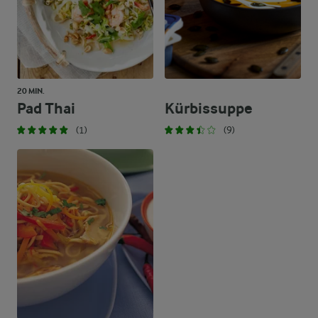
20 MIN.
Pad Thai
Kürbissuppe
(1)
(9)