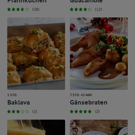
Pfannkuchen
Guacamole
(38)
(12)
1 STD.
7 STD. 45 MIN.
Baklava
Gänsebraten
(3)
(2)