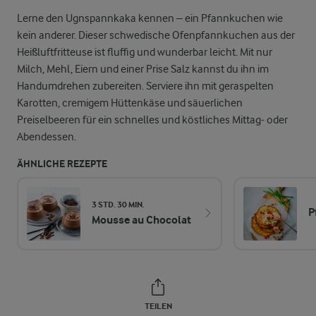
Lerne den Ugnspannkaka kennen – ein Pfannkuchen wie
kein anderer. Dieser schwedische Ofenpfannkuchen aus der
Heißluftfritteuse ist fluffig und wunderbar leicht. Mit nur
Milch, Mehl, Eiern und einer Prise Salz kannst du ihn im
Handumdrehen zubereiten. Serviere ihn mit geraspelten
Karotten, cremigem Hüttenkäse und säuerlichen
Preiselbeeren für ein schnelles und köstliches Mittag- oder
Abendessen.
ÄHNLICHE REZEPTE
3 STD. 30 MIN.
P
Mousse au Chocolat
TEILEN