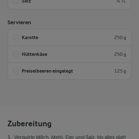
Salz
¼ TL
Servieren
Karotte
250 g
Hüttenkäse
250 g
Preiselbeeren eingelegt
125 g
Zubereitung
Verquirle Milch, Mehl, Eier und Salz, bis alles glatt