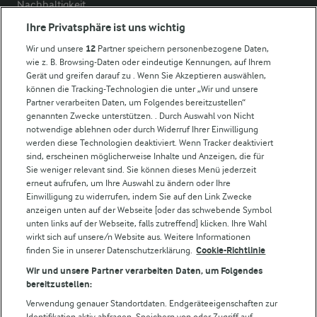
Nachhaltigkeit
Compliance
Ihre Privatsphäre ist uns wichtig
Milchpreis
Wir und unsere
12
Partner speichern personenbezogene Daten,
wie z. B. Browsing-Daten oder eindeutige Kennungen, auf Ihrem
Arla in anderen Ländern
Gerät und greifen darauf zu . Wenn Sie Akzeptieren auswählen,
können die Tracking-Technologien die unter „Wir und unsere
Partner verarbeiten Daten, um Folgendes bereitzustellen“
Weitere Arla Websites
genannten Zwecke unterstützen. . Durch Auswahl von Nicht
notwendige ablehnen oder durch Widerruf Ihrer Einwilligung
werden diese Technologien deaktiviert. Wenn Tracker deaktiviert
Castello
sind, erscheinen möglicherweise Inhalte und Anzeigen, die für
Sie weniger relevant sind. Sie können dieses Menü jederzeit
Lurpak
erneut aufrufen, um Ihre Auswahl zu ändern oder Ihre
Arla Pro
Einwilligung zu widerrufen, indem Sie auf den Link Zwecke
Für unsere Landwirt:innen
anzeigen unten auf der Webseite [oder das schwebende Symbol
unten links auf der Webseite, falls zutreffend] klicken. Ihre Wahl
wirkt sich auf unsere/n Website aus. Weitere Informationen
finden Sie in unserer Datenschutzerklärung.
Cookie-Richtlinie
Folge uns!
Wir und unsere Partner verarbeiten Daten, um Folgendes
bereitzustellen:
Verwendung genauer Standortdaten. Endgeräteeigenschaften zur
Identifikation aktiv abfragen. Speichern von oder Zugriff auf