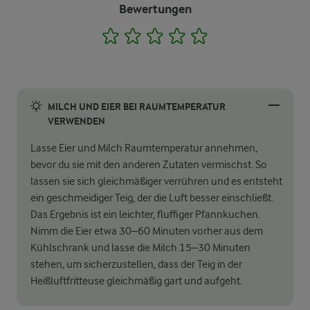
Bewertungen
1
2
3
4
5
MILCH UND EIER BEI RAUMTEMPERATUR
VERWENDEN
Lasse Eier und Milch Raumtemperatur annehmen,
bevor du sie mit den anderen Zutaten vermischst. So
lassen sie sich gleichmäßiger verrühren und es entsteht
ein geschmeidiger Teig, der die Luft besser einschließt.
Das Ergebnis ist ein leichter, fluffiger Pfannkuchen.
Nimm die Eier etwa 30–60 Minuten vorher aus dem
Kühlschrank und lasse die Milch 15–30 Minuten
stehen, um sicherzustellen, dass der Teig in der
Heißluftfritteuse gleichmäßig gart und aufgeht.