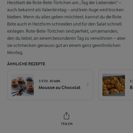
Herzblatt die Rote-Bete-Törtchen am „Tag der Liebenden“ –
auch bekannt als Valentinstag – und kein Auge wird trocken
bleiben. Wenn du alles geben möchtest, kannst du die Rote
Bete auch in Herzform schneiden und für den Salat schnell
einlegen. Rote-Bete-Törtchen sind perfekt, um jemanden,
den du liebst, an einem besonderen Tag zu verwöhnen – aber
sie schmecken genauso gut an einem ganz gewöhnlichen
Montag.
ÄHNLICHE REZEPTE
3 STD. 30 MIN.
1
Mousse au Chocolat
B
TEILEN