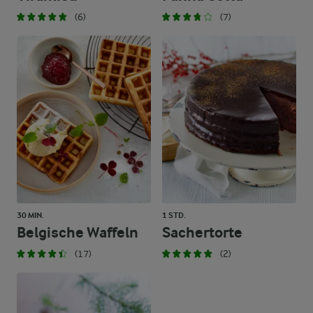
(6)
(7)
30 MIN.
1 STD.
Belgische Waffeln
Sachertorte
(17)
(2)