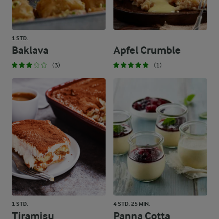
1 STD.
Baklava
Apfel Crumble
(3)
(1)
1 STD.
4 STD. 25 MIN.
Tiramisu
Panna Cotta