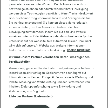
Weitere Arla Websites
genannten Zwecke unterstützen. . Durch Auswahl von Nicht
notwendige ablehnen oder durch Widerruf Ihrer Einwilligung
werden diese Technologien deaktiviert. Wenn Tracker deaktiviert
Castello
sind, erscheinen möglicherweise Inhalte und Anzeigen, die für
Sie weniger relevant sind. Sie können dieses Menü jederzeit
Lurpak
erneut aufrufen, um Ihre Auswahl zu ändern oder Ihre
Arla Pro
Einwilligung zu widerrufen, indem Sie auf den Link Zwecke
Für unsere Landwirt:innen
anzeigen unten auf der Webseite [oder das schwebende Symbol
unten links auf der Webseite, falls zutreffend] klicken. Ihre Wahl
wirkt sich auf unsere/n Website aus. Weitere Informationen
finden Sie in unserer Datenschutzerklärung.
Cookie-Richtlinie
Folge uns!
Wir und unsere Partner verarbeiten Daten, um Folgendes
bereitzustellen:
Verwendung genauer Standortdaten. Endgeräteeigenschaften zur
Identifikation aktiv abfragen. Speichern von oder Zugriff auf
Informationen auf einem Endgerät. Personalisierte Werbung und
Inhalte, Messung von Werbeleistung und der Performance von
Inhalten, Zielgruppenforschung sowie Entwicklung und
Verbesserung von Angeboten.
Liste der Partner (Lieferanten)
© Arla Foods amba 2026
Cookie Wahl wieder öffnen