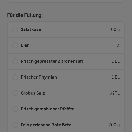
Für die Füllung:
Salatkäse
100 g
Eier
3
Frisch gepresster Zitronensaft
1 EL
Frischer Thymian
1 EL
Grobes Salz
½ TL
Frisch gemahlener Pfeffer
Fein geriebene Rote Bete
200 g