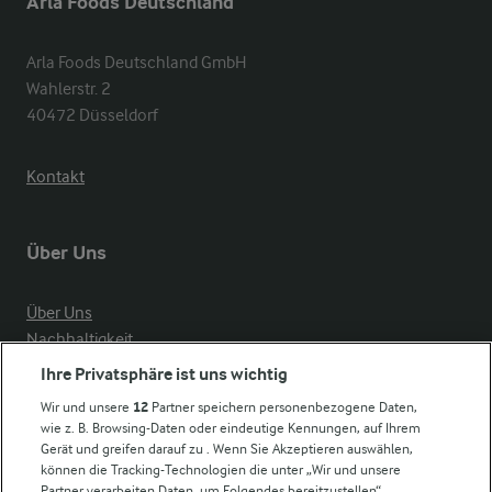
Arla Foods Deutschland
Arla Foods Deutschland GmbH

Wahlerstr. 2

40472 Düsseldorf
Kontakt
Über Uns
Über Uns
Nachhaltigkeit
Compliance
Ihre Privatsphäre ist uns wichtig
Milchpreis
Wir und unsere
12
Partner speichern personenbezogene Daten,
wie z. B. Browsing-Daten oder eindeutige Kennungen, auf Ihrem
Arla in anderen Ländern
Gerät und greifen darauf zu . Wenn Sie Akzeptieren auswählen,
können die Tracking-Technologien die unter „Wir und unsere
Partner verarbeiten Daten, um Folgendes bereitzustellen“