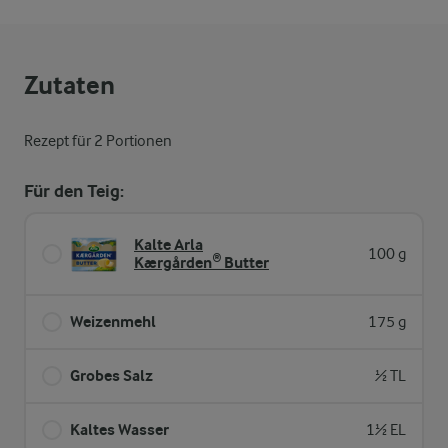
Zutaten
Rezept für 2 Portionen
Für den Teig:
Kalte Arla
100 g
Kærgården® Butter
Weizenmehl
175 g
Grobes Salz
½ TL
Kaltes Wasser
1½ EL