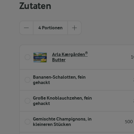
Zutaten
4 Portionen
Arla Kærgården®
1
Butter
Bananen-Schalotten, fein
gehackt
Große Knoblauchzehen, fein
gehackt
Gemischte Champignons, in
500 
kleineren Stücken