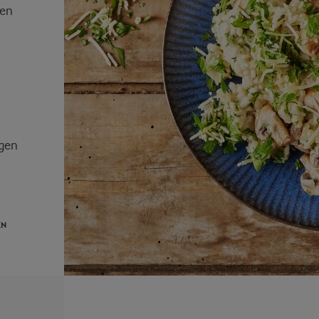
hen
igen
EN