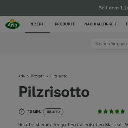
Pilzrisotto
Seit dem 1. 
REZEPTE
PRODUKTE
NACHHALTIGKEIT
Nach Kategorie su
Geben Sie Suchbegrif
Arla
Rezepte
Pilzrisotto
Pilzrisotto
45 MIN.
RISOTTO
Risotto ist einer der großen italienischen Klassiker. 