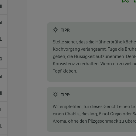
dl
l
TIPP:
 L
Stelle sicher, dass die Hühnerbrühe köchel
Kochvorgang verlangsamt. Füge die Brühe
geben, die Flüssigkeit aufzunehmen. Denk
g
Konsistenz zu erhalten. Wenn du zu viel od
Topf kleben.
l
dl
TIPP:
Wir empfehlen, für dieses Gericht einen t
L
einen Chablis, Riesling, Pinot Grigio od
Aroma, ohne den Pilzgeschmack zu über
L