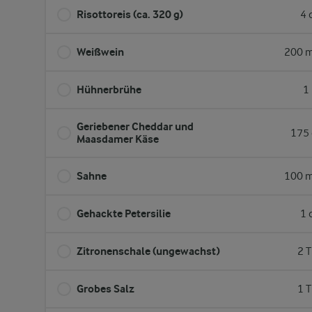
Risottoreis (ca. 320 g)
4 
Weißwein
200 m
Hühnerbrühe
1
Geriebener Cheddar und
175 
Maasdamer Käse
Sahne
100 m
Gehackte Petersilie
1 
Zitronenschale (ungewachst)
2 T
Grobes Salz
1 T