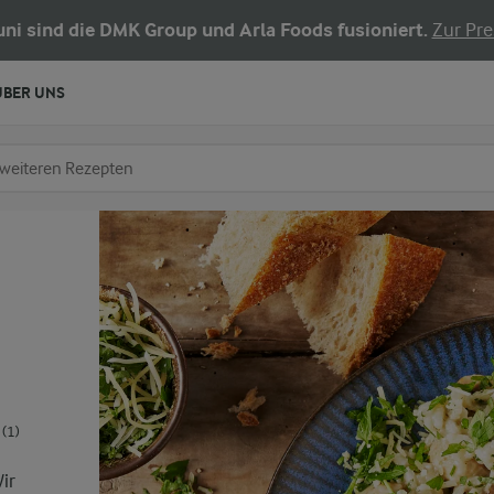
Juni sind die DMK Group und Arla Foods fusioniert.
Zur Pre
ÜBER UNS
chen
fe ein
(1)
Wir