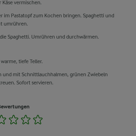
er Käse vermischen.
er im Pastatopf zum Kochen bringen. Spaghetti und
ut umrühren.
 die Spaghetti. Umrühren und durchwärmen.
warme, tiefe Teller.
en und mit Schnittlauchhalmen, grünen Zwiebeln
reuen. Sofort servieren.
Bewertungen
2
3
4
5