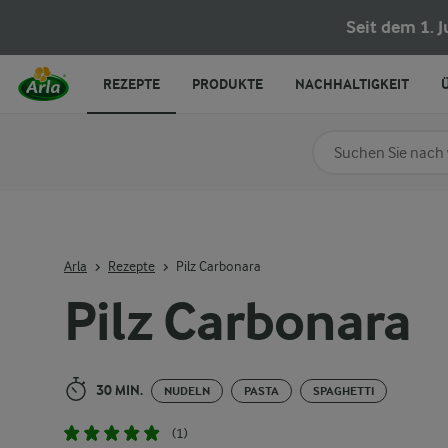
Pilz Carbonara
Seit dem 1. 
REZEPTE
PRODUKTE
NACHHALTIGKEIT
Nach Kategorie su
Geben Sie Suchbegrif
Arla
Rezepte
Pilz Carbonara
Pilz Carbonara
30 MIN.
NUDELN
PASTA
SPAGHETTI
(1)