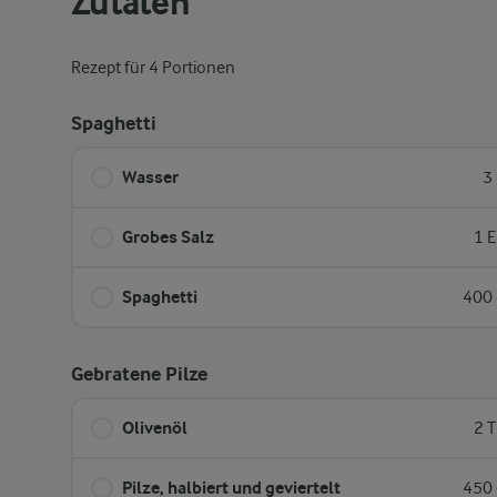
Zutaten
Rezept für 4 Portionen
Spaghetti
Wasser
3
Grobes Salz
1 E
Spaghetti
400 
Gebratene Pilze
Olivenöl
2 T
Pilze, halbiert und geviertelt
450 