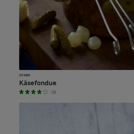
20 MIN.
Käsefondue
(3)