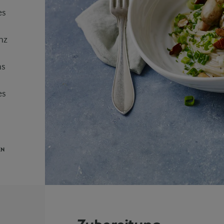
es
nz
ns
es
EN