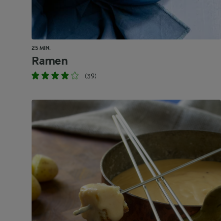
25 MIN.
Ramen
(39)