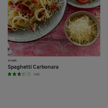
45 MIN.
Spaghetti Carbonara
(40)