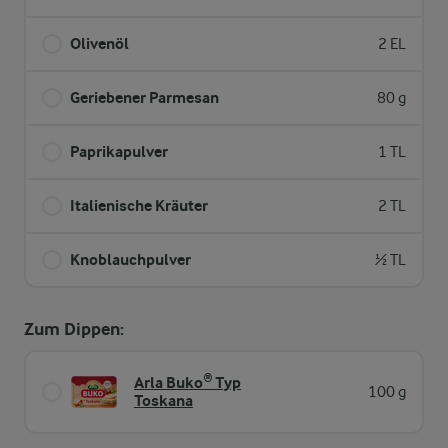
Olivenöl
2 EL
Geriebener Parmesan
80 g
Paprikapulver
1 TL
Italienische Kräuter
2 TL
Knoblauchpulver
½ TL
Zum Dippen:
Arla Buko® Typ
100 g
Toskana