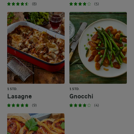
(8)
(5)
1 STD.
1 STD.
Lasagne
Gnocchi
(9)
(4)