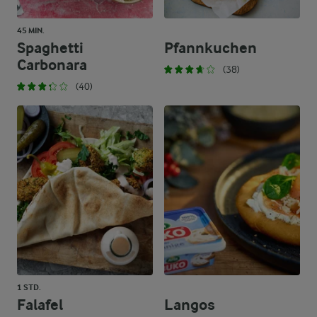
45 MIN.
Spaghetti
Pfannkuchen
Carbonara
(38)
(40)
1 STD.
Falafel
Langos