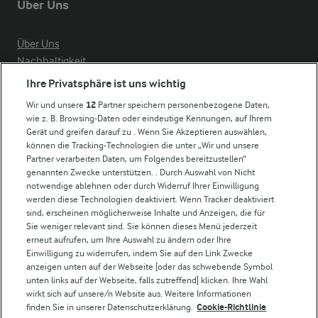
Über Uns
Über Uns
Nachhaltigkeit
Compliance
Ihre Privatsphäre ist uns wichtig
Milchpreis
Wir und unsere
12
Partner speichern personenbezogene Daten,
wie z. B. Browsing-Daten oder eindeutige Kennungen, auf Ihrem
Arla in anderen Ländern
Gerät und greifen darauf zu . Wenn Sie Akzeptieren auswählen,
können die Tracking-Technologien die unter „Wir und unsere
Partner verarbeiten Daten, um Folgendes bereitzustellen“
Weitere Arla Websites
genannten Zwecke unterstützen. . Durch Auswahl von Nicht
notwendige ablehnen oder durch Widerruf Ihrer Einwilligung
werden diese Technologien deaktiviert. Wenn Tracker deaktiviert
Castello
sind, erscheinen möglicherweise Inhalte und Anzeigen, die für
Sie weniger relevant sind. Sie können dieses Menü jederzeit
Lurpak
erneut aufrufen, um Ihre Auswahl zu ändern oder Ihre
Arla Pro
Einwilligung zu widerrufen, indem Sie auf den Link Zwecke
Für unsere Landwirt:innen
anzeigen unten auf der Webseite [oder das schwebende Symbol
unten links auf der Webseite, falls zutreffend] klicken. Ihre Wahl
wirkt sich auf unsere/n Website aus. Weitere Informationen
finden Sie in unserer Datenschutzerklärung.
Cookie-Richtlinie