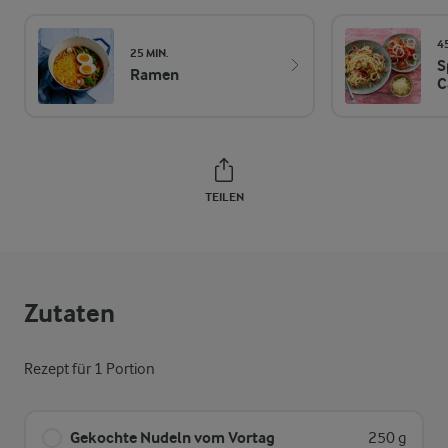
4
25 MIN.
S
Ramen
C
TEILEN
Zutaten
Rezept für 1 Portion
Gekochte Nudeln vom Vortag
250 g