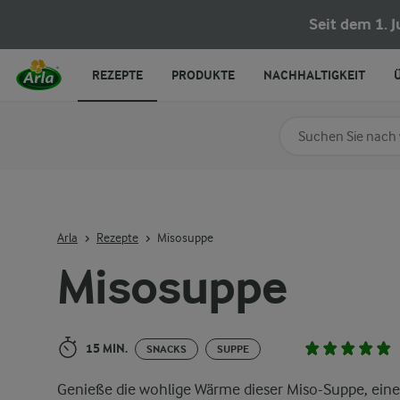
Misosuppe
Seit dem 1. 
REZEPTE
PRODUKTE
NACHHALTIGKEIT
Nach Kategorie su
Geben Sie Suchbegrif
Arla
Rezepte
Misosuppe
Misosuppe
15 MIN.
SNACKS
SUPPE
Genieße die wohlige Wärme dieser Miso-Suppe, ein