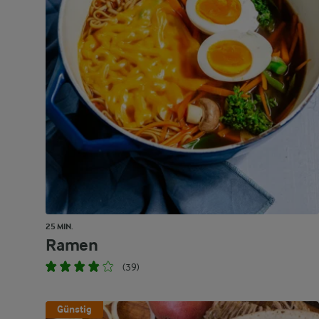
25 MIN.
Ramen
(39)
Günstig