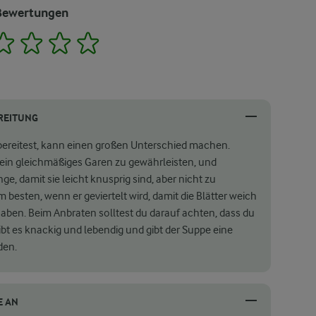
Bewertungen
2
3
4
5
REITUNG
bereitest, kann einen großen Unterschied machen.
 ein gleichmäßiges Garen zu gewährleisten, und
ge, damit sie leicht knusprig sind, aber nicht zu
besten, wenn er geviertelt wird, damit die Blätter weich
aben. Beim Anbraten solltest du darauf achten, dass du
bt es knackig und lebendig und gibt der Suppe eine
den.
E AN