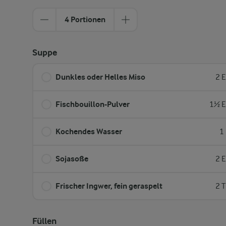
4 Portionen
Suppe
Dunkles oder Helles Miso
2 E
Fischbouillon-Pulver
1½ E
Kochendes Wasser
1
Sojasoße
2 E
Frischer Ingwer, fein geraspelt
2 T
Füllen