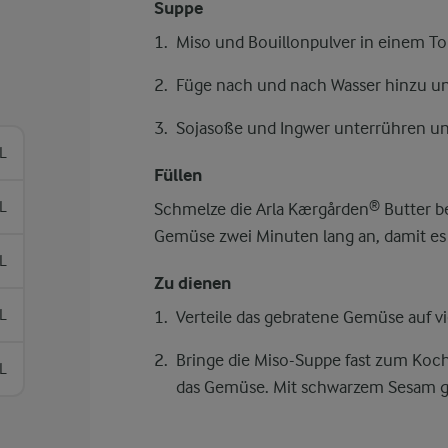
Suppe
Miso und Bouillonpulver in einem Top
Füge nach und nach Wasser hinzu un
Sojasoße und Ingwer unterrühren u
L
Füllen
L
Schmelze die Arla Kærgården® Butter bei
Gemüse zwei Minuten lang an, damit es w
 L
Zu dienen
L
Verteile das gebratene Gemüse auf vi
Bringe die Miso-Suppe fast zum Koch
L
das Gemüse. Mit schwarzem Sesam ga