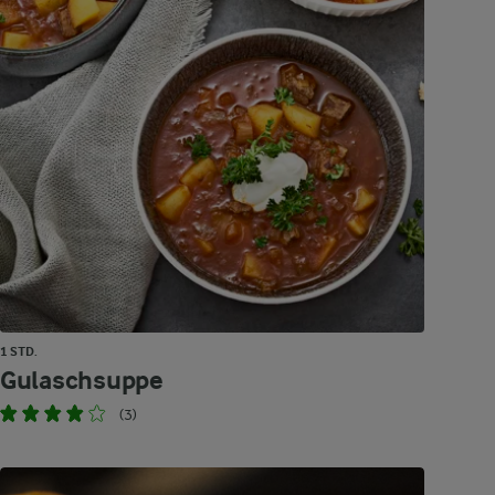
1 STD.
Gulaschsuppe
(3)