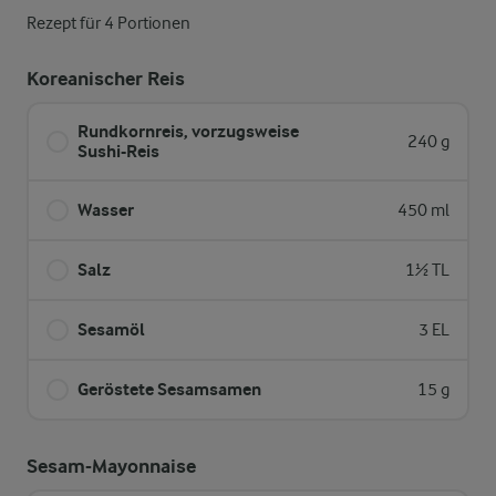
Rezept für 4 Portionen
Koreanischer Reis
Rundkornreis, vorzugsweise
240 g
Sushi-Reis
Wasser
450 ml
Salz
1½ TL
Sesamöl
3 EL
Geröstete Sesamsamen
15 g
Sesam-Mayonnaise