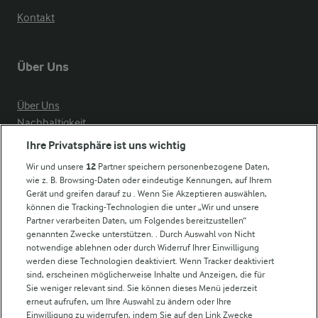
Kontakt
Über Uns
Über Uns
Nachhaltigkeit
Compliance
Ihre Privatsphäre ist uns wichtig
Milchpreis
Wir und unsere
12
Partner speichern personenbezogene Daten,
wie z. B. Browsing-Daten oder eindeutige Kennungen, auf Ihrem
Arla in anderen Ländern
Gerät und greifen darauf zu . Wenn Sie Akzeptieren auswählen,
können die Tracking-Technologien die unter „Wir und unsere
Partner verarbeiten Daten, um Folgendes bereitzustellen“
Weitere Arla Websites
genannten Zwecke unterstützen. . Durch Auswahl von Nicht
notwendige ablehnen oder durch Widerruf Ihrer Einwilligung
werden diese Technologien deaktiviert. Wenn Tracker deaktiviert
Castello
sind, erscheinen möglicherweise Inhalte und Anzeigen, die für
Sie weniger relevant sind. Sie können dieses Menü jederzeit
Lurpak
erneut aufrufen, um Ihre Auswahl zu ändern oder Ihre
Arla Pro
Einwilligung zu widerrufen, indem Sie auf den Link Zwecke