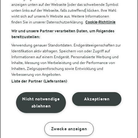
Für unsere Landwirt:innen
anzeigen unten auf der Webseite [oder das schwebende Symbol
unten links auf der Webseite, falls zutreffend] klicken. Ihre Wahl
wirkt sich auf unsere/n Website aus. Weitere Informationen
finden Sie in unserer Datenschutzerklärung.
Cookie-Richtlinie
Folge uns!
Wir und unsere Partner verarbeiten Daten, um Folgendes
bereitzustellen:
Verwendung genauer Standortdaten. Endgeräteeigenschaften zur
Identifikation aktiv abfragen. Speichern von oder Zugriff auf
Informationen auf einem Endgerät. Personalisierte Werbung und
Inhalte, Messung von Werbeleistung und der Performance von
Inhalten, Zielgruppenforschung sowie Entwicklung und
Verbesserung von Angeboten.
Liste der Partner (Lieferanten)
© Arla Foods amba 2026
Cookie Wahl wieder öffnen
Nicht notwendige
Akzeptieren
Datenschutzbestimmungen
ablehnen
Nutzerbedingungen
Zwecke anzeigen
ZUBEREITUNG
ZUTATEN
Impressum