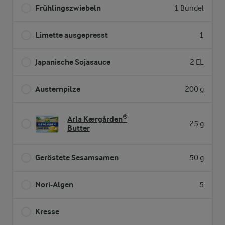
Frühlingszwiebeln
1 Bündel
Limette ausgepresst
1
Japanische Sojasauce
2 EL
Austernpilze
200 g
Arla Kærgården®
25 g
Butter
Geröstete Sesamsamen
50 g
Nori-Algen
5
Kresse