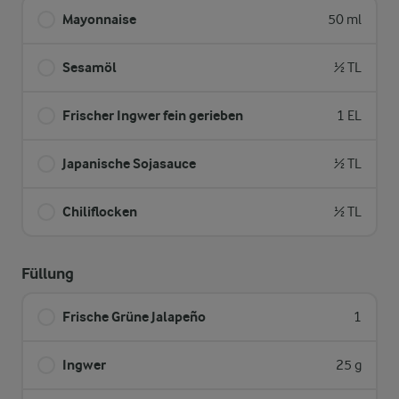
Mayonnaise
50 ml
Sesamöl
½ TL
Frischer Ingwer fein gerieben
1 EL
Japanische Sojasauce
½ TL
Chiliflocken
½ TL
Füllung
Frische Grüne Jalapeño
1
Ingwer
25 g