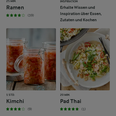
25 MIN.
INSPIRATION
Ramen
Erhalte Wissen und
Inspiration über Essen,
(39)
Zutaten und Kochen
1 STD.
20 MIN.
Kimchi
Pad Thai
(9)
(1)