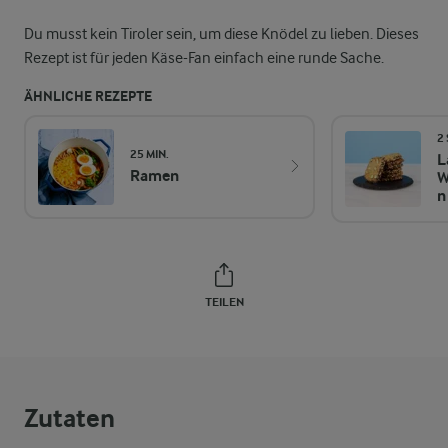
Du musst kein Tiroler sein, um diese Knödel zu lieben. Dieses
Rezept ist für jeden Käse-Fan einfach eine runde Sache.
ÄHNLICHE REZEPTE
2
25 MIN.
L
Ramen
W
n
TEILEN
Zutaten