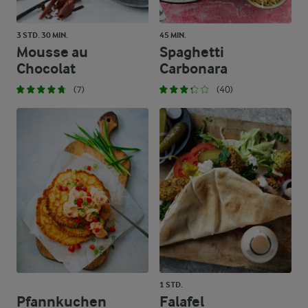
3 STD. 30 MIN.
45 MIN.
Mousse au
Spaghetti
Chocolat
Carbonara
(7)
(40)
1 STD.
Pfannkuchen
Falafel