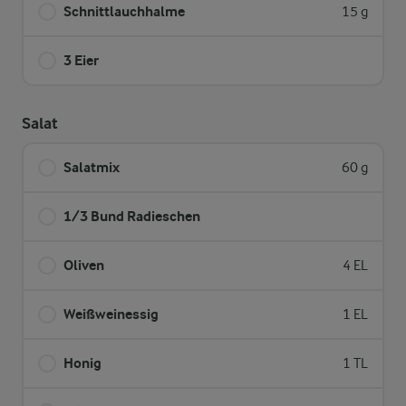
Schnittlauchhalme
15 g
3 Eier
Salat
Salatmix
60 g
1/3 Bund Radieschen
Oliven
4 EL
Weißweinessig
1 EL
Honig
1 TL