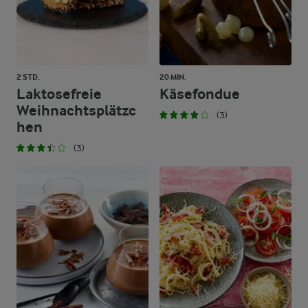
2 STD.
20 MIN.
Laktosefreie
Käsefondue
Weihnachtsplätzc
(3)
hen
(3)