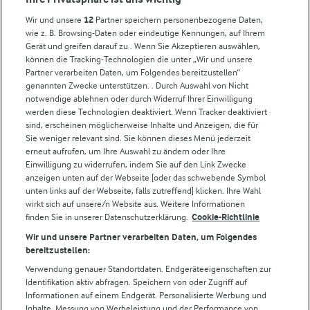
Milchpreis
Wir und unsere
12
Partner speichern personenbezogene Daten,
wie z. B. Browsing-Daten oder eindeutige Kennungen, auf Ihrem
Arla in anderen Ländern
Gerät und greifen darauf zu . Wenn Sie Akzeptieren auswählen,
können die Tracking-Technologien die unter „Wir und unsere
Partner verarbeiten Daten, um Folgendes bereitzustellen“
Weitere Arla Websites
genannten Zwecke unterstützen. . Durch Auswahl von Nicht
notwendige ablehnen oder durch Widerruf Ihrer Einwilligung
werden diese Technologien deaktiviert. Wenn Tracker deaktiviert
Castello
sind, erscheinen möglicherweise Inhalte und Anzeigen, die für
Sie weniger relevant sind. Sie können dieses Menü jederzeit
Lurpak
erneut aufrufen, um Ihre Auswahl zu ändern oder Ihre
Arla Pro
Einwilligung zu widerrufen, indem Sie auf den Link Zwecke
Für unsere Landwirt:innen
anzeigen unten auf der Webseite [oder das schwebende Symbol
unten links auf der Webseite, falls zutreffend] klicken. Ihre Wahl
wirkt sich auf unsere/n Website aus. Weitere Informationen
finden Sie in unserer Datenschutzerklärung.
Cookie-Richtlinie
Folge uns!
Wir und unsere Partner verarbeiten Daten, um Folgendes
bereitzustellen:
Verwendung genauer Standortdaten. Endgeräteeigenschaften zur
Identifikation aktiv abfragen. Speichern von oder Zugriff auf
Informationen auf einem Endgerät. Personalisierte Werbung und
Inhalte, Messung von Werbeleistung und der Performance von