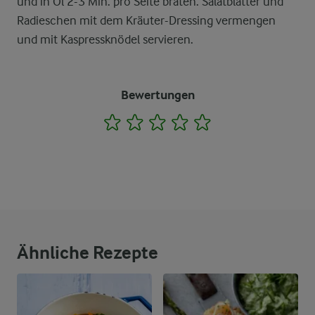
und in Öl 2-3 Min. pro Seite braten. Salatblätter und
Radieschen mit dem Kräuter-Dressing vermengen
und mit Kaspressknödel servieren.
Bewertungen
1
2
3
4
5
Ähnliche Rezepte