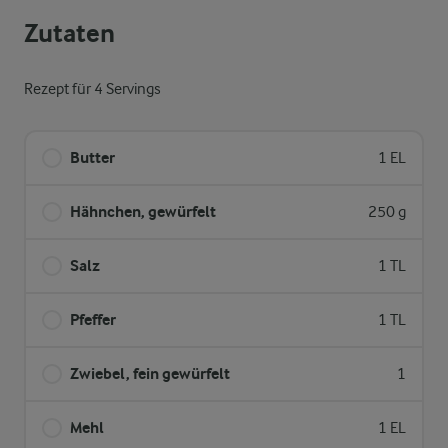
Zutaten
Rezept für 4 Servings
Butter
1 EL
Hähnchen, gewürfelt
250 g
Salz
1 TL
Pfeffer
1 TL
Zwiebel, fein gewürfelt
1
Mehl
1 EL