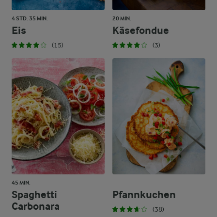
4 STD. 35 MIN.
20 MIN.
Eis
Käsefondue
(15)
(3)
45 MIN.
Spaghetti
Pfannkuchen
Carbonara
(38)