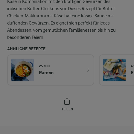
Käse in Kombination mit den kräftigen Gewürzen des
indischen Butter-Chickens vor. Dieses Rezept für Butter-
Chicken-Makkaroni mit Käse hat eine käsige Sauce mit
duftenden Gewürzen. Es eignet sich perfekt für jedes
Abendessen, vom gemütlichen Familienessen bis hin zu
besonderen Feiern.
ÄHNLICHE REZEPTE
25 MIN.
4 
Ramen
E
TEILEN