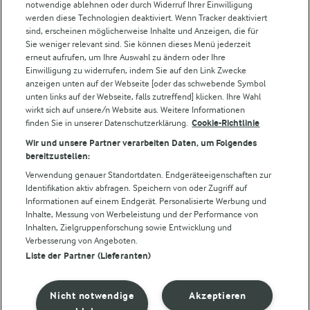
notwendige ablehnen oder durch Widerruf Ihrer Einwilligung
werden diese Technologien deaktiviert. Wenn Tracker deaktiviert
Castello
sind, erscheinen möglicherweise Inhalte und Anzeigen, die für
Sie weniger relevant sind. Sie können dieses Menü jederzeit
Lurpak
erneut aufrufen, um Ihre Auswahl zu ändern oder Ihre
Arla Pro
Einwilligung zu widerrufen, indem Sie auf den Link Zwecke
Für unsere Landwirt:innen
anzeigen unten auf der Webseite [oder das schwebende Symbol
unten links auf der Webseite, falls zutreffend] klicken. Ihre Wahl
wirkt sich auf unsere/n Website aus. Weitere Informationen
finden Sie in unserer Datenschutzerklärung.
Cookie-Richtlinie
Folge uns!
Wir und unsere Partner verarbeiten Daten, um Folgendes
bereitzustellen:
Verwendung genauer Standortdaten. Endgeräteeigenschaften zur
Identifikation aktiv abfragen. Speichern von oder Zugriff auf
Informationen auf einem Endgerät. Personalisierte Werbung und
Inhalte, Messung von Werbeleistung und der Performance von
Inhalten, Zielgruppenforschung sowie Entwicklung und
Verbesserung von Angeboten.
Liste der Partner (Lieferanten)
© Arla Foods amba 2026
Cookie Wahl wieder öffnen
Nicht notwendige
Akzeptieren