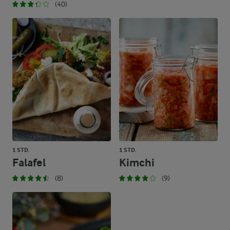
(40)
1 STD.
1 STD.
Falafel
Kimchi
(8)
(9)