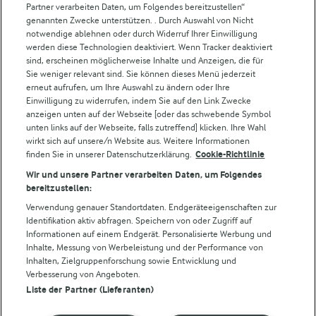
Partner verarbeiten Daten, um Folgendes bereitzustellen“
Weitere Arla Websites
genannten Zwecke unterstützen. . Durch Auswahl von Nicht
notwendige ablehnen oder durch Widerruf Ihrer Einwilligung
werden diese Technologien deaktiviert. Wenn Tracker deaktiviert
Castello
sind, erscheinen möglicherweise Inhalte und Anzeigen, die für
Sie weniger relevant sind. Sie können dieses Menü jederzeit
Lurpak
erneut aufrufen, um Ihre Auswahl zu ändern oder Ihre
Arla Pro
Einwilligung zu widerrufen, indem Sie auf den Link Zwecke
Für unsere Landwirt:innen
anzeigen unten auf der Webseite [oder das schwebende Symbol
unten links auf der Webseite, falls zutreffend] klicken. Ihre Wahl
wirkt sich auf unsere/n Website aus. Weitere Informationen
finden Sie in unserer Datenschutzerklärung.
Cookie-Richtlinie
Folge uns!
Wir und unsere Partner verarbeiten Daten, um Folgendes
bereitzustellen:
Verwendung genauer Standortdaten. Endgeräteeigenschaften zur
Identifikation aktiv abfragen. Speichern von oder Zugriff auf
Informationen auf einem Endgerät. Personalisierte Werbung und
Inhalte, Messung von Werbeleistung und der Performance von
Inhalten, Zielgruppenforschung sowie Entwicklung und
Verbesserung von Angeboten.
Liste der Partner (Lieferanten)
© Arla Foods amba 2026
Cookie Wahl wieder öffnen