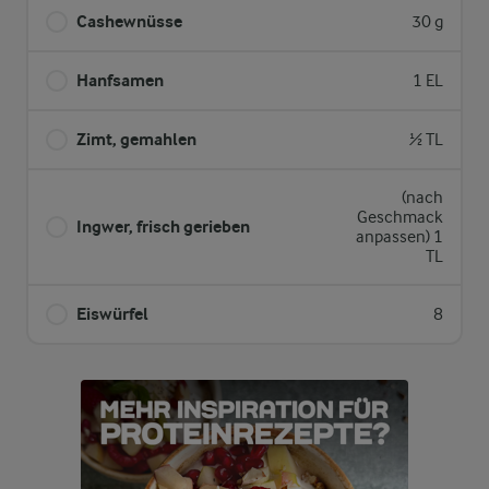
Cashewnüsse
30 g
Hanfsamen
1 EL
Zimt, gemahlen
½ TL
(nach
Geschmack
Ingwer, frisch gerieben
anpassen) 1
TL
Eiswürfel
8