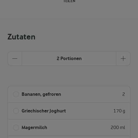
TEILEN
Zutaten
2 Portionen
Bananen, gefroren
2
Griechischer Joghurt
170 g
Magermilch
200 ml