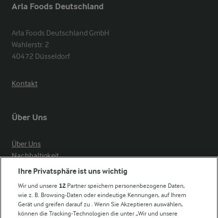
Arla Foods Deutschland
Arla Foods Deutschland GmbH

Wahlerstr. 2

40472 Düsseldorf
Kontakt
Über Uns
Über Uns
Nachhaltigkeit
Compliance
Ihre Privatsphäre ist uns wichtig
Milchpreis
Wir und unsere
12
Partner speichern personenbezogene Daten,
wie z. B. Browsing-Daten oder eindeutige Kennungen, auf Ihrem
Arla in anderen Ländern
Gerät und greifen darauf zu . Wenn Sie Akzeptieren auswählen,
können die Tracking-Technologien die unter „Wir und unsere