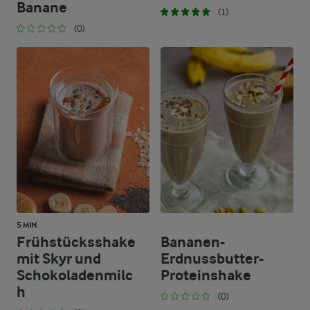
Banane
(1)
(0)
5 MIN.
Frühstücksshake
Bananen-
mit Skyr und
Erdnussbutter-
Schokoladenmilc
Proteinshake
h
(0)