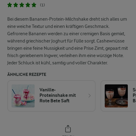
(1)
Bei diesem Bananen-Protein-Milchshake dreht sich alles um
eine weiche Textur und einen kräftigen Geschmack.
Gefrorene Bananen werden zu einer cremigen Basis gemixt,
während griechischer Joghurt für Fülle sorgt. Cashewnüsse
bringen eine feine Nussigkeit und eine Prise Zimt, gepaart mit
frisch geriebenem Ingwer, verleihen ihm eine würzige Note.
Jeder Schluck ist kühl, samtig und voller Charakter.
ÄHNLICHE REZEPTE
Vanille-
S
Proteinshake mit
P
Rote Bete Saft
B