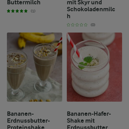
Buttermilch
mit Skyr und
Schokoladenmilc
(1)
h
(0)
Bananen-
Bananen-Hafer-
Erdnussbutter-
Shake mit
Proteinshake
Erdnussbutter