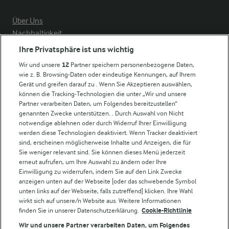
Über Uns
Nachhaltigkeit
Compliance
Ihre Privatsphäre ist uns wichtig
Milchpreis
Wir und unsere
12
Partner speichern personenbezogene Daten,
wie z. B. Browsing-Daten oder eindeutige Kennungen, auf Ihrem
Arla in anderen Ländern
Gerät und greifen darauf zu . Wenn Sie Akzeptieren auswählen,
können die Tracking-Technologien die unter „Wir und unsere
Partner verarbeiten Daten, um Folgendes bereitzustellen“
Weitere Arla Websites
genannten Zwecke unterstützen. . Durch Auswahl von Nicht
notwendige ablehnen oder durch Widerruf Ihrer Einwilligung
werden diese Technologien deaktiviert. Wenn Tracker deaktiviert
Castello
sind, erscheinen möglicherweise Inhalte und Anzeigen, die für
Sie weniger relevant sind. Sie können dieses Menü jederzeit
Lurpak
erneut aufrufen, um Ihre Auswahl zu ändern oder Ihre
Arla Pro
Einwilligung zu widerrufen, indem Sie auf den Link Zwecke
Für unsere Landwirt:innen
anzeigen unten auf der Webseite [oder das schwebende Symbol
unten links auf der Webseite, falls zutreffend] klicken. Ihre Wahl
wirkt sich auf unsere/n Website aus. Weitere Informationen
finden Sie in unserer Datenschutzerklärung.
Cookie-Richtlinie
Folge uns!
Wir und unsere Partner verarbeiten Daten, um Folgendes