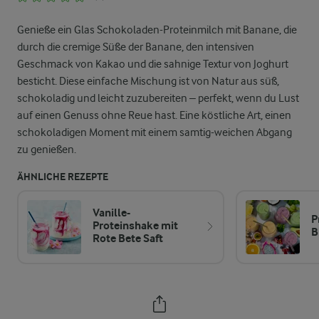
Genieße ein Glas Schokoladen-Proteinmilch mit Banane, die
durch die cremige Süße der Banane, den intensiven
Geschmack von Kakao und die sahnige Textur von Joghurt
besticht. Diese einfache Mischung ist von Natur aus süß,
schokoladig und leicht zuzubereiten – perfekt, wenn du Lust
auf einen Genuss ohne Reue hast. Eine köstliche Art, einen
schokoladigen Moment mit einem samtig-weichen Abgang
zu genießen.
ÄHNLICHE REZEPTE
Vanille-
P
Proteinshake mit
B
Rote Bete Saft