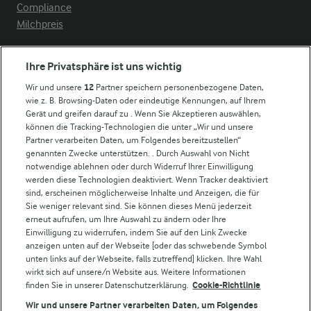
Compliance
Milchpreis
Arla in anderen Ländern
Ihre Privatsphäre ist uns wichtig
Wir und unsere
12
Partner speichern personenbezogene Daten,
Weitere Arla Websites
wie z. B. Browsing-Daten oder eindeutige Kennungen, auf Ihrem
Gerät und greifen darauf zu . Wenn Sie Akzeptieren auswählen,
können die Tracking-Technologien die unter „Wir und unsere
Castello
Partner verarbeiten Daten, um Folgendes bereitzustellen“
genannten Zwecke unterstützen. . Durch Auswahl von Nicht
Lurpak
notwendige ablehnen oder durch Widerruf Ihrer Einwilligung
Arla Pro
werden diese Technologien deaktiviert. Wenn Tracker deaktiviert
Für unsere Landwirt:innen
sind, erscheinen möglicherweise Inhalte und Anzeigen, die für
Sie weniger relevant sind. Sie können dieses Menü jederzeit
erneut aufrufen, um Ihre Auswahl zu ändern oder Ihre
Einwilligung zu widerrufen, indem Sie auf den Link Zwecke
Folge uns!
anzeigen unten auf der Webseite [oder das schwebende Symbol
unten links auf der Webseite, falls zutreffend] klicken. Ihre Wahl
wirkt sich auf unsere/n Website aus. Weitere Informationen
finden Sie in unserer Datenschutzerklärung.
Cookie-Richtlinie
Wir und unsere Partner verarbeiten Daten, um Folgendes