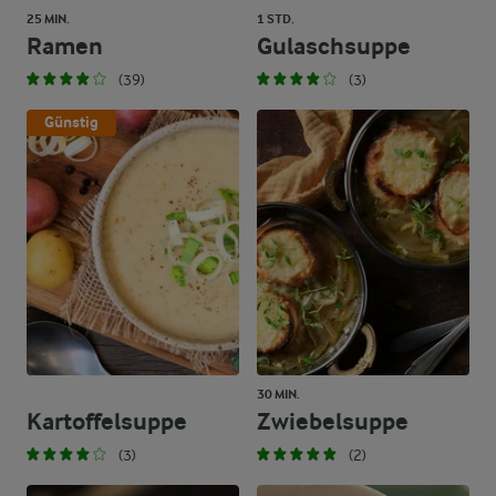
25 MIN.
1 STD.
Ramen
Gulaschsuppe
(39)
(3)
Günstig
30 MIN.
Kartoffelsuppe
Zwiebelsuppe
(3)
(2)