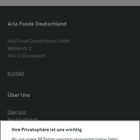
Arla Foods Deutschland
Arla Foods Deutschland GmbH

Wahlerstr. 2

40472 Düsseldorf
Kontakt
Über Uns
Über Uns
Nachhaltigkeit
Compliance
Ihre Privatsphäre ist uns wichtig
Milchpreis
Wir und unsere
12
Partner speichern personenbezogene Daten,