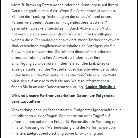
wie z. B. Browsing-Daten oder eindeutige Kennungen, auf Ihrem
Arla in anderen Ländern
Gerät und greifen darauf zu . Wenn Sie Akzeptieren auswählen,
können die Tracking-Technologien die unter „Wir und unsere
Partner verarbeiten Daten, um Folgendes bereitzustellen“
Weitere Arla Websites
genannten Zwecke unterstützen. . Durch Auswahl von Nicht
notwendige ablehnen oder durch Widerruf Ihrer Einwilligung
werden diese Technologien deaktiviert. Wenn Tracker deaktiviert
Castello
sind, erscheinen möglicherweise Inhalte und Anzeigen, die für
Sie weniger relevant sind. Sie können dieses Menü jederzeit
Lurpak
erneut aufrufen, um Ihre Auswahl zu ändern oder Ihre
Arla Pro
Einwilligung zu widerrufen, indem Sie auf den Link Zwecke
Für unsere Landwirt:innen
anzeigen unten auf der Webseite [oder das schwebende Symbol
unten links auf der Webseite, falls zutreffend] klicken. Ihre Wahl
wirkt sich auf unsere/n Website aus. Weitere Informationen
finden Sie in unserer Datenschutzerklärung.
Cookie-Richtlinie
Folge uns!
Wir und unsere Partner verarbeiten Daten, um Folgendes
bereitzustellen:
Verwendung genauer Standortdaten. Endgeräteeigenschaften zur
Identifikation aktiv abfragen. Speichern von oder Zugriff auf
Informationen auf einem Endgerät. Personalisierte Werbung und
Inhalte, Messung von Werbeleistung und der Performance von
Inhalten, Zielgruppenforschung sowie Entwicklung und