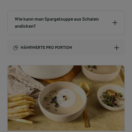
Wie kann man Spargelsuppe aus Schalen
andicken?
NÄHRWERTE PRO PORTION
Brennwert
328 kcal
7,2 g
Ballaststoffe
8,8 g
Eiweiß
21,5 g
Fett