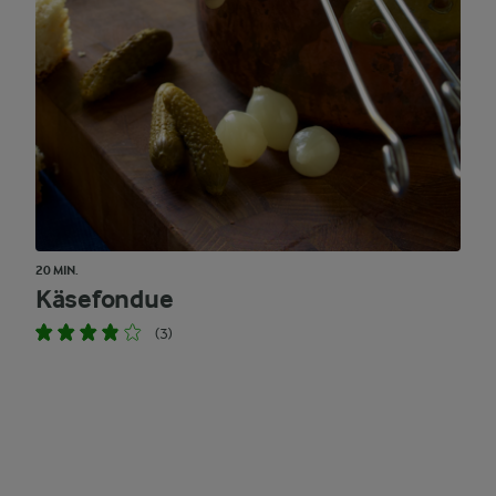
20 MIN.
Käsefondue
(3)