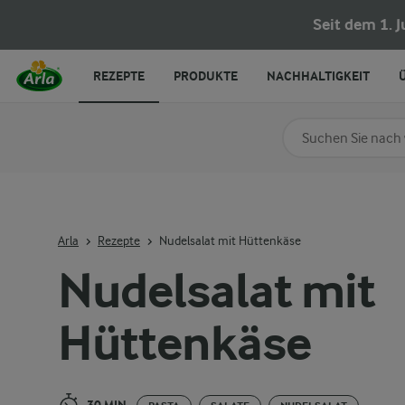
Nudelsalat mit Hüttenkäse
Seit dem 1. 
REZEPTE
PRODUKTE
NACHHALTIGKEIT
Nach Kategorie su
Geben Sie Suchbegrif
Arla
Rezepte
Nudelsalat mit Hüttenkäse
Nudelsalat mit
Hüttenkäse