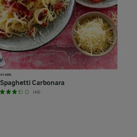
45 MIN.
Spaghetti Carbonara
(40)