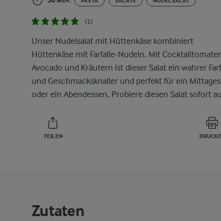
30 MIN.
PASTA
SALATE
NUDELSALAT
(1)
Unser Nudelsalat mit Hüttenkäse kombiniert
Hüttenkäse mit Farfalle-Nudeln. Mit Cocktailtomate
Avocado und Kräutern ist dieser Salat ein wahrer Far
und Geschmacksknaller und perfekt für ein Mittage
oder ein Abendessen. Probiere diesen Salat sofort au
TEILEN
DRUCK
Zutaten