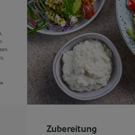
n,
b-
ssen
s.
EN
Zubereitung