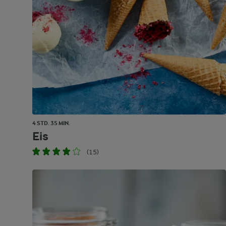
4 STD. 35 MIN.
Eis
(15)