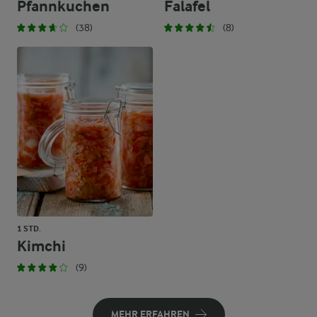
Pfannkuchen
Falafel
(38)
(8)
1 STD.
Kimchi
(9)
MEHR ERFAHREN