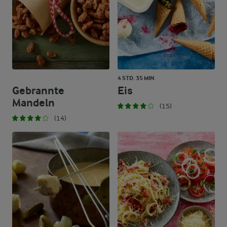
4 STD. 35 MIN.
Gebrannte
Eis
Mandeln
(15)
(14)