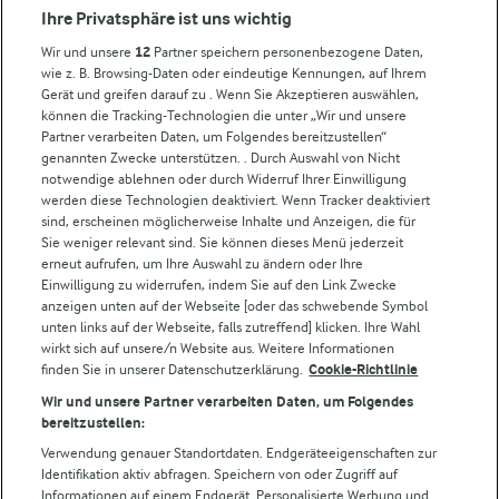
Compliance
Ihre Privatsphäre ist uns wichtig
Milchpreis
Wir und unsere
12
Partner speichern personenbezogene Daten,
wie z. B. Browsing-Daten oder eindeutige Kennungen, auf Ihrem
Arla in anderen Ländern
Gerät und greifen darauf zu . Wenn Sie Akzeptieren auswählen,
können die Tracking-Technologien die unter „Wir und unsere
Partner verarbeiten Daten, um Folgendes bereitzustellen“
Weitere Arla Websites
genannten Zwecke unterstützen. . Durch Auswahl von Nicht
notwendige ablehnen oder durch Widerruf Ihrer Einwilligung
werden diese Technologien deaktiviert. Wenn Tracker deaktiviert
Castello
sind, erscheinen möglicherweise Inhalte und Anzeigen, die für
Sie weniger relevant sind. Sie können dieses Menü jederzeit
Lurpak
erneut aufrufen, um Ihre Auswahl zu ändern oder Ihre
Arla Pro
Einwilligung zu widerrufen, indem Sie auf den Link Zwecke
Für unsere Landwirt:innen
anzeigen unten auf der Webseite [oder das schwebende Symbol
unten links auf der Webseite, falls zutreffend] klicken. Ihre Wahl
wirkt sich auf unsere/n Website aus. Weitere Informationen
finden Sie in unserer Datenschutzerklärung.
Cookie-Richtlinie
Folge uns!
Wir und unsere Partner verarbeiten Daten, um Folgendes
bereitzustellen:
Verwendung genauer Standortdaten. Endgeräteeigenschaften zur
Identifikation aktiv abfragen. Speichern von oder Zugriff auf
Informationen auf einem Endgerät. Personalisierte Werbung und