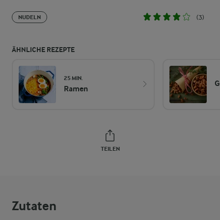
(3)
NUDELN
ÄHNLICHE REZEPTE
25 MIN.
G
Ramen
TEILEN
Zutaten