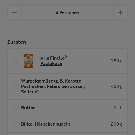
4 Personen
Zutaten
Arla Finello®
150 g
Pastakäse
Wurzelgemüse (z. B. Karotte
Pastinaken, Petersilienwurzel,
400 g
Sellerie)
Butter
2 EL
Birkel Hörnchennudeln
200 g