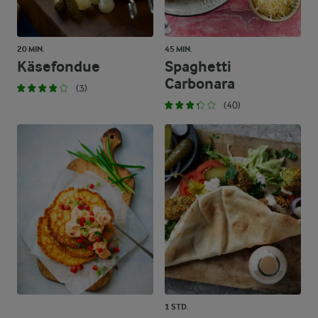
20 MIN.
45 MIN.
Käsefondue
Spaghetti
Carbonara
(3)
(40)
1 STD.