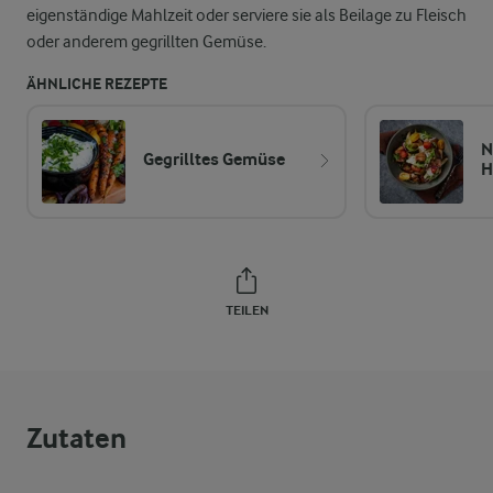
eigenständige Mahlzeit oder serviere sie als Beilage zu Fleisch
oder anderem gegrillten Gemüse.
ÄHNLICHE REZEPTE
N
Gegrilltes Gemüse
H
TEILEN
Zutaten