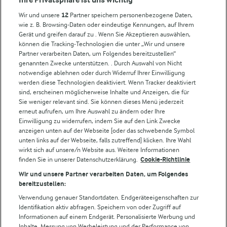
Milchpreis
Wir und unsere
12
Partner speichern personenbezogene Daten,
wie z. B. Browsing-Daten oder eindeutige Kennungen, auf Ihrem
Arla in anderen Ländern
Gerät und greifen darauf zu . Wenn Sie Akzeptieren auswählen,
können die Tracking-Technologien die unter „Wir und unsere
Partner verarbeiten Daten, um Folgendes bereitzustellen“
Weitere Arla Websites
genannten Zwecke unterstützen. . Durch Auswahl von Nicht
notwendige ablehnen oder durch Widerruf Ihrer Einwilligung
werden diese Technologien deaktiviert. Wenn Tracker deaktiviert
Castello
sind, erscheinen möglicherweise Inhalte und Anzeigen, die für
Sie weniger relevant sind. Sie können dieses Menü jederzeit
Lurpak
erneut aufrufen, um Ihre Auswahl zu ändern oder Ihre
Arla Pro
Einwilligung zu widerrufen, indem Sie auf den Link Zwecke
Für unsere Landwirt:innen
anzeigen unten auf der Webseite [oder das schwebende Symbol
unten links auf der Webseite, falls zutreffend] klicken. Ihre Wahl
wirkt sich auf unsere/n Website aus. Weitere Informationen
finden Sie in unserer Datenschutzerklärung.
Cookie-Richtlinie
Folge uns!
Wir und unsere Partner verarbeiten Daten, um Folgendes
bereitzustellen:
Verwendung genauer Standortdaten. Endgeräteeigenschaften zur
Identifikation aktiv abfragen. Speichern von oder Zugriff auf
Informationen auf einem Endgerät. Personalisierte Werbung und
Inhalte, Messung von Werbeleistung und der Performance von