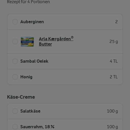
Rezept für 4 Portionen
Auberginen
2
Arla Kærgården®
25 g
Butter
Sambal Oelek
4 TL
Honig
2 TL
Käse-Creme
Salatkäse
100 g
Sauerrahm, 18 %
100 g