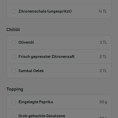
Zitronenschale (ungespritzt)
½ TL
Chiliöl
Olivenöl
3 TL
Frisch gepresster Zitronensaft
2 TL
Sambal Oelek
2 TL
Topping
Eingelegte Paprika
50 g
Grob gehackte Gesalzene