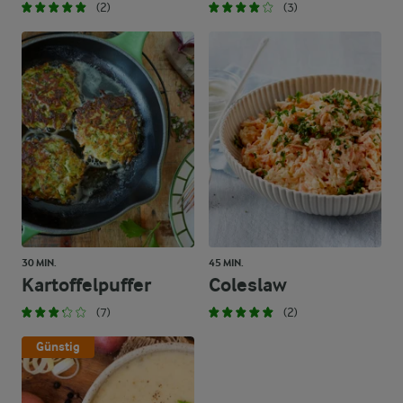
(2)
(3)
30 MIN.
45 MIN.
Kartoffelpuffer
Coleslaw
(7)
(2)
Günstig