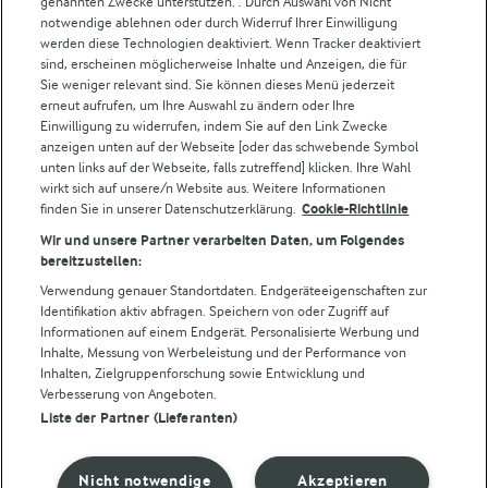
Weitere Arla Websites
genannten Zwecke unterstützen. . Durch Auswahl von Nicht
notwendige ablehnen oder durch Widerruf Ihrer Einwilligung
werden diese Technologien deaktiviert. Wenn Tracker deaktiviert
Castello
sind, erscheinen möglicherweise Inhalte und Anzeigen, die für
Sie weniger relevant sind. Sie können dieses Menü jederzeit
Lurpak
erneut aufrufen, um Ihre Auswahl zu ändern oder Ihre
Arla Pro
Einwilligung zu widerrufen, indem Sie auf den Link Zwecke
Für unsere Landwirt:innen
anzeigen unten auf der Webseite [oder das schwebende Symbol
unten links auf der Webseite, falls zutreffend] klicken. Ihre Wahl
wirkt sich auf unsere/n Website aus. Weitere Informationen
finden Sie in unserer Datenschutzerklärung.
Cookie-Richtlinie
Folge uns!
Wir und unsere Partner verarbeiten Daten, um Folgendes
bereitzustellen:
Verwendung genauer Standortdaten. Endgeräteeigenschaften zur
Identifikation aktiv abfragen. Speichern von oder Zugriff auf
Informationen auf einem Endgerät. Personalisierte Werbung und
Inhalte, Messung von Werbeleistung und der Performance von
Inhalten, Zielgruppenforschung sowie Entwicklung und
Verbesserung von Angeboten.
Liste der Partner (Lieferanten)
© Arla Foods amba 2026
Cookie Wahl wieder öffnen
Nicht notwendige
Akzeptieren