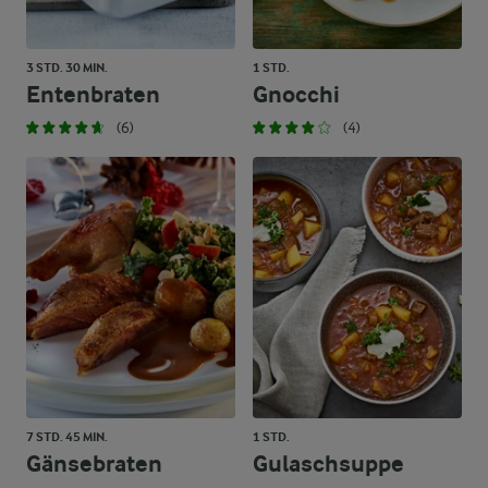
3 STD. 30 MIN.
1 STD.
Entenbraten
Gnocchi
(6)
(4)
7 STD. 45 MIN.
1 STD.
Gänsebraten
Gulaschsuppe