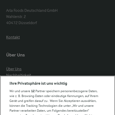
Arla Foods Deutschland GmbH

Wahlerstr. 2

40472 Düsseldorf
Kontakt
Über Uns
Über Uns
Nachhaltigkeit
Compliance
Ihre Privatsphäre ist uns wichtig
Milchpreis
Wir und unsere
12
Partner speichern personenbezogene Daten,
wie z. B. Browsing-Daten oder eindeutige Kennungen, auf Ihrem
Arla in anderen Ländern
Gerät und greifen darauf zu . Wenn Sie Akzeptieren auswählen,
können die Tracking-Technologien die unter „Wir und unsere
Partner verarbeiten Daten, um Folgendes bereitzustellen“