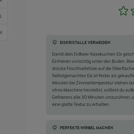
se
1
L
l
EISKRISTALLE VERMEIDEN
Damit dein Erdbeer-Käsekuchen-Eis gesch
Einfrieren vorsichtig unter den Boden. Be
drücke Frischhaltefolie auf die Oberfläche
Selbstgemachtes Eis ist fester als gekauft
Minuten bei Zimmertemperatur stehen lassen
ohne Maschine herstellst, solltest du a
Gefrierens alle 30 Minuten umzurühren, um 
eine glatte Textur zu erhalten.
PERFEKTE WIRBEL MACHEN