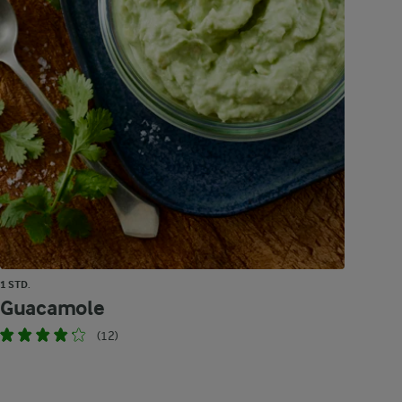
1 STD.
Guacamole
(12)