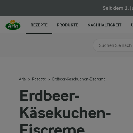
Erdbeer-Käsekuchen-Eiscreme
Seit dem 1. 
REZEPTE
PRODUKTE
NACHHALTIGKEIT
Nach Kategorie su
Geben Sie Suchbegrif
Arla
Rezepte
Erdbeer-Käsekuchen-Eiscreme
Erdbeer-
Käsekuchen-
Eiscreme