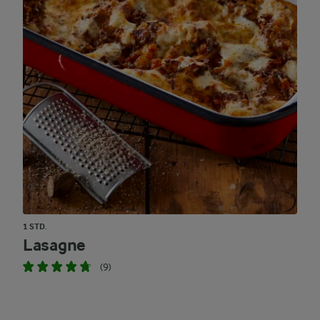
1 STD.
Lasagne
(9)