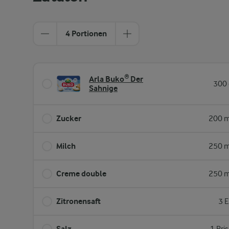
4 Portionen
Arla Buko® Der
300 
Sahnige
Zucker
200 m
Milch
250 m
Creme double
250 m
Zitronensaft
3 E
Salz