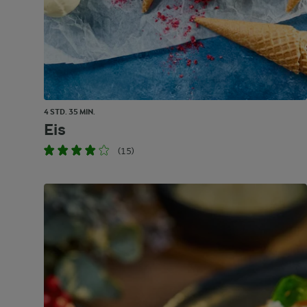
4 STD. 35 MIN.
Eis
(15)