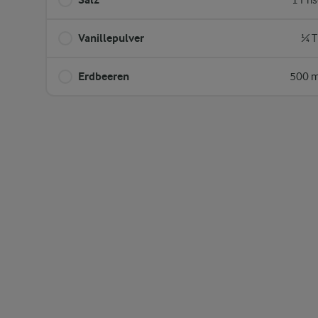
1 Pri
Vanillepulver
¼ T
Erdbeeren
500 m