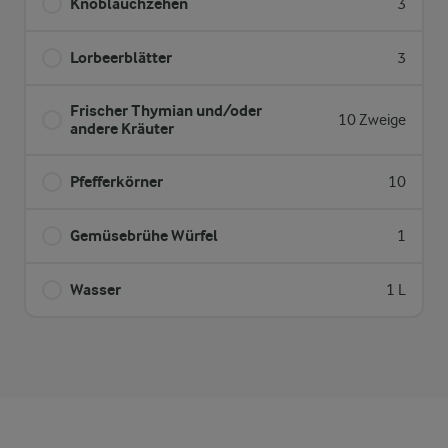
Knoblauchzehen
3
Lorbeerblätter
3
Frischer Thymian und/oder
10 Zweige
andere Kräuter
Pfefferkörner
10
Gemüsebrühe Würfel
1
Wasser
1 L