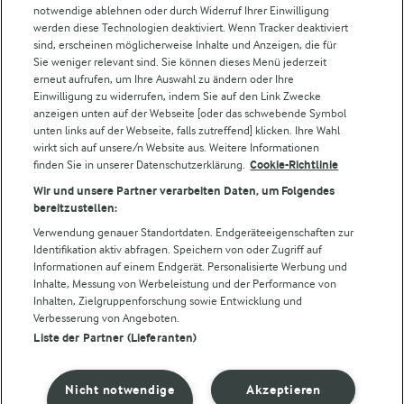
notwendige ablehnen oder durch Widerruf Ihrer Einwilligung
Arla Pro
werden diese Technologien deaktiviert. Wenn Tracker deaktiviert
Für unsere Landwirt:innen
sind, erscheinen möglicherweise Inhalte und Anzeigen, die für
Sie weniger relevant sind. Sie können dieses Menü jederzeit
erneut aufrufen, um Ihre Auswahl zu ändern oder Ihre
Einwilligung zu widerrufen, indem Sie auf den Link Zwecke
Folge uns!
anzeigen unten auf der Webseite [oder das schwebende Symbol
unten links auf der Webseite, falls zutreffend] klicken. Ihre Wahl
wirkt sich auf unsere/n Website aus. Weitere Informationen
finden Sie in unserer Datenschutzerklärung.
Cookie-Richtlinie
Wir und unsere Partner verarbeiten Daten, um Folgendes
bereitzustellen:
Verwendung genauer Standortdaten. Endgeräteeigenschaften zur
Identifikation aktiv abfragen. Speichern von oder Zugriff auf
Informationen auf einem Endgerät. Personalisierte Werbung und
© Arla Foods amba 2026
Inhalte, Messung von Werbeleistung und der Performance von
Cookie Wahl wieder öffnen
Inhalten, Zielgruppenforschung sowie Entwicklung und
Verbesserung von Angeboten.
Liste der Partner (Lieferanten)
Datenschutzbestimmungen
Nutzerbedingungen
Nicht notwendige
Akzeptieren