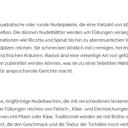
 quadratische oder runde Nudelpakete, die eine Vielzahl von k
eßen. Die dünnen Nudelblätter werden um Füllungen versiege
nationen wie Ricotta und Spinat bis hin zu abenteuerlichen V
ilzen reichen. Sie schmecken köstlich mit cremigen, herz
 frischen Kräutern. Ravioli sind eine vielseitige Art von gefü
en zubereitet werden können, was sie zu einer beliebten Wahl
für anspruchsvolle Gerichte macht.
eine, ringförmige Nudeltaschen, die mit verschiedenen leckere
e Füllungen reichen von Fleisch-, Käse- und Eiermischungen 
nen mit Pilzen oder Käse. Traditionell werden sie mit Brühe 
rt, die den Geschmack und die Textur der Tortellini noch ve