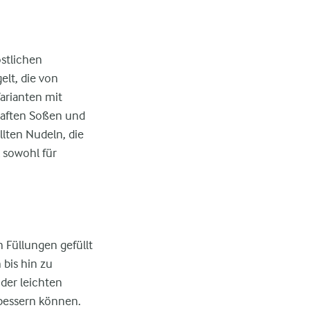
östlichen
lt, die von
arianten mit
haften Soßen und
llten Nudeln, die
 sowohl für
n Füllungen gefüllt
bis hin zu
oder leichten
rbessern können.