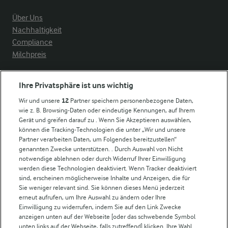
Über Uns
Nachhaltigkeit
Compliance
Milchpreis
Arla in anderen Ländern
Ihre Privatsphäre ist uns wichtig
Wir und unsere
12
Partner speichern personenbezogene Daten,
Weitere Arla Websites
wie z. B. Browsing-Daten oder eindeutige Kennungen, auf Ihrem
Gerät und greifen darauf zu . Wenn Sie Akzeptieren auswählen,
können die Tracking-Technologien die unter „Wir und unsere
Castello
Partner verarbeiten Daten, um Folgendes bereitzustellen“
genannten Zwecke unterstützen. . Durch Auswahl von Nicht
Lurpak
notwendige ablehnen oder durch Widerruf Ihrer Einwilligung
Arla Pro
werden diese Technologien deaktiviert. Wenn Tracker deaktiviert
Für unsere Landwirt:innen
sind, erscheinen möglicherweise Inhalte und Anzeigen, die für
Sie weniger relevant sind. Sie können dieses Menü jederzeit
erneut aufrufen, um Ihre Auswahl zu ändern oder Ihre
Einwilligung zu widerrufen, indem Sie auf den Link Zwecke
Folge uns!
anzeigen unten auf der Webseite [oder das schwebende Symbol
unten links auf der Webseite, falls zutreffend] klicken. Ihre Wahl