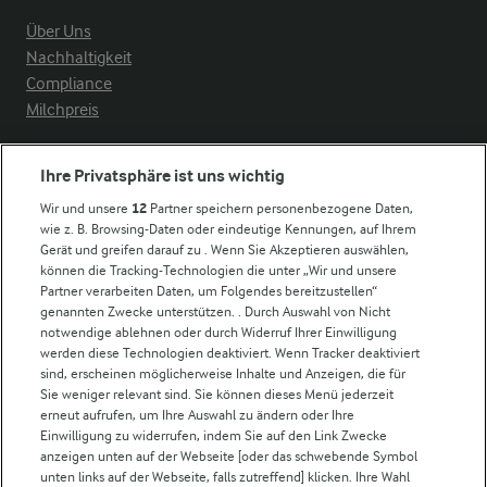
Über Uns
Nachhaltigkeit
Compliance
Milchpreis
Arla in anderen Ländern
Ihre Privatsphäre ist uns wichtig
Wir und unsere
12
Partner speichern personenbezogene Daten,
Weitere Arla Websites
wie z. B. Browsing-Daten oder eindeutige Kennungen, auf Ihrem
Gerät und greifen darauf zu . Wenn Sie Akzeptieren auswählen,
können die Tracking-Technologien die unter „Wir und unsere
Castello
Partner verarbeiten Daten, um Folgendes bereitzustellen“
genannten Zwecke unterstützen. . Durch Auswahl von Nicht
Lurpak
notwendige ablehnen oder durch Widerruf Ihrer Einwilligung
Arla Pro
werden diese Technologien deaktiviert. Wenn Tracker deaktiviert
Für unsere Landwirt:innen
sind, erscheinen möglicherweise Inhalte und Anzeigen, die für
Sie weniger relevant sind. Sie können dieses Menü jederzeit
erneut aufrufen, um Ihre Auswahl zu ändern oder Ihre
Einwilligung zu widerrufen, indem Sie auf den Link Zwecke
Folge uns!
anzeigen unten auf der Webseite [oder das schwebende Symbol
unten links auf der Webseite, falls zutreffend] klicken. Ihre Wahl