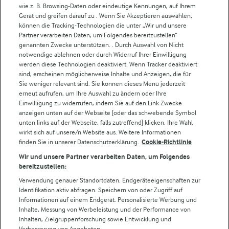
Weitere Arla Websites
wie z. B. Browsing-Daten oder eindeutige Kennungen, auf Ihrem
Gerät und greifen darauf zu . Wenn Sie Akzeptieren auswählen,
können die Tracking-Technologien die unter „Wir und unsere
Castello
Partner verarbeiten Daten, um Folgendes bereitzustellen“
genannten Zwecke unterstützen. . Durch Auswahl von Nicht
Lurpak
notwendige ablehnen oder durch Widerruf Ihrer Einwilligung
Arla Pro
werden diese Technologien deaktiviert. Wenn Tracker deaktiviert
Für unsere Landwirt:innen
sind, erscheinen möglicherweise Inhalte und Anzeigen, die für
Sie weniger relevant sind. Sie können dieses Menü jederzeit
erneut aufrufen, um Ihre Auswahl zu ändern oder Ihre
Einwilligung zu widerrufen, indem Sie auf den Link Zwecke
anzeigen unten auf der Webseite [oder das schwebende Symbol
Folge uns!
unten links auf der Webseite, falls zutreffend] klicken. Ihre Wahl
wirkt sich auf unsere/n Website aus. Weitere Informationen
finden Sie in unserer Datenschutzerklärung.
Cookie-Richtlinie
Wir und unsere Partner verarbeiten Daten, um Folgendes
bereitzustellen:
Verwendung genauer Standortdaten. Endgeräteeigenschaften zur
Identifikation aktiv abfragen. Speichern von oder Zugriff auf
Informationen auf einem Endgerät. Personalisierte Werbung und
© Arla Foods amba 2026
Inhalte, Messung von Werbeleistung und der Performance von
Cookie Wahl wieder öffnen
Inhalten, Zielgruppenforschung sowie Entwicklung und
Verbesserung von Angeboten.