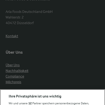
Arla Foods Deutschland GmbH

Wahlerstr. 2

40472 Düsseldorf
Kontakt
Über Uns
Über Uns
Nachhaltigkeit
Compliance
Milchpreis
Arla in anderen Ländern
Ihre Privatsphäre ist uns wichtig
Wir und unsere
12
Partner speichern personenbezogene Daten,