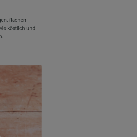
gen, flachen
wie köstlich und
n.