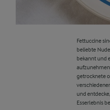
Fettuccine sin
beliebte Nudeln
bekannt und e
aufzunehmen u
getrocknete o
verschiedenen
und entdecke, 
Esserlebnis b