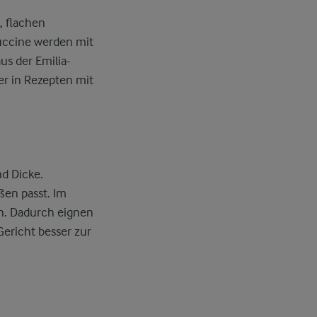
, flachen
tuccine werden mit
us der Emilia-
er in Rezepten mit
nd Dicke.
ßen passt. Im
rn. Dadurch eignen
Gericht besser zur