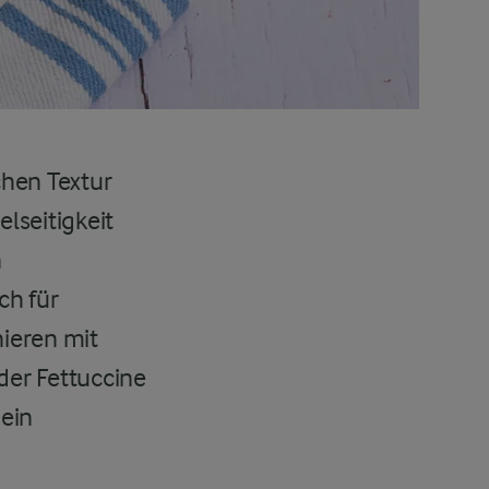
chen Textur
elseitigkeit
n
ch für
nieren mit
der Fettuccine
dein