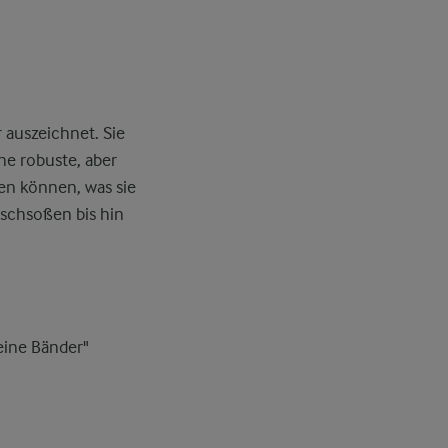
r auszeichnet. Sie
ne robuste, aber
en können, was sie
ischsoßen bis hin
leine Bänder"