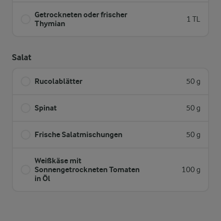
Getrockneten oder frischer
1 TL
Thymian
Salat
Rucolablätter
50 g
Spinat
50 g
Frische Salatmischungen
50 g
Weißkäse mit
Sonnengetrockneten Tomaten
100 g
in Öl