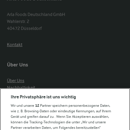
Arla Foods Deutschland GmbH

Wahlerstr. 2

40472 Düsseldorf
Kontakt
Über Uns
Über Uns
Nachhaltigkeit
Compliance
Ihre Privatsphäre ist uns wichtig
Milchpreis
Wir und unsere
12
Partner speichern personenbezogene Daten,
wie z. B. Browsing-Daten oder eindeutige Kennungen, auf Ihrem
Arla in anderen Ländern
Gerät und greifen darauf zu . Wenn Sie Akzeptieren auswählen,
können die Tracking-Technologien die unter „Wir und unsere
Partner verarbeiten Daten, um Folgendes bereitzustellen“