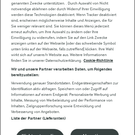
Weitere Arla Websites
genannten Zwecke unterstützen. . Durch Auswahl von Nicht
notwendige ablehnen oder durch Widerruf Ihrer Einwilligung
werden diese Technologien deaktiviert. Wenn Tracker deaktiviert
Castello
sind, erscheinen möglicherweise Inhalte und Anzeigen, die für
Sie weniger relevant sind. Sie können dieses Menü jederzeit
Lurpak
erneut aufrufen, um Ihre Auswahl zu ändern oder Ihre
Arla Pro
Einwilligung zu widerrufen, indem Sie auf den Link Zwecke
Für unsere Landwirt:innen
anzeigen unten auf der Webseite [oder das schwebende Symbol
unten links auf der Webseite, falls zutreffend] klicken. Ihre Wahl
wirkt sich auf unsere/n Website aus. Weitere Informationen
finden Sie in unserer Datenschutzerklärung.
Cookie-Richtlinie
Folge uns!
Wir und unsere Partner verarbeiten Daten, um Folgendes
bereitzustellen:
Verwendung genauer Standortdaten. Endgeräteeigenschaften zur
Identifikation aktiv abfragen. Speichern von oder Zugriff auf
Informationen auf einem Endgerät. Personalisierte Werbung und
Inhalte, Messung von Werbeleistung und der Performance von
Inhalten, Zielgruppenforschung sowie Entwicklung und
Verbesserung von Angeboten.
Liste der Partner (Lieferanten)
© Arla Foods amba 2026
Cookie Wahl wieder öffnen