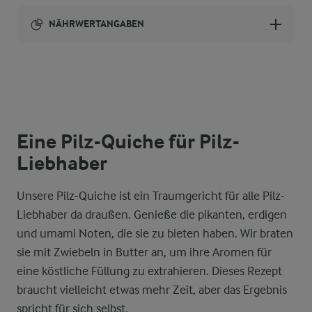
NÄHRWERTANGABEN
Brennwert
11443 kcal
3,6 g
Ballaststoffe
Eine Pilz-Quiche für Pilz-
Liebhaber
83,3 g
Eiweiß
Unsere Pilz-Quiche ist ein Traumgericht für alle Pilz-
372,9 g
Fett
Liebhaber da draußen. Genieße die pikanten, erdigen
und umami Noten, die sie zu bieten haben. Wir braten
1921,5 g
Kohlenhydrate
sie mit Zwiebeln in Butter an, um ihre Aromen für
eine köstliche Füllung zu extrahieren. Dieses Rezept
braucht vielleicht etwas mehr Zeit, aber das Ergebnis
spricht für sich selbst.