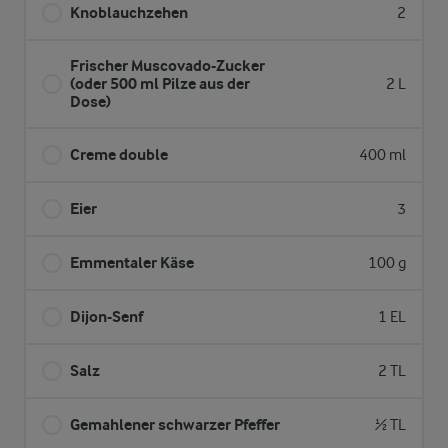
Knoblauchzehen
2
Frischer Muscovado-Zucker
(oder 500 ml Pilze aus der
2 L
Dose)
Creme double
400 ml
Eier
3
Emmentaler Käse
100 g
Dijon-Senf
1 EL
Salz
2 TL
Gemahlener schwarzer Pfeffer
½ TL