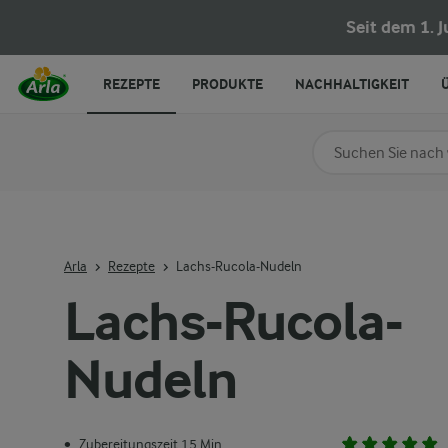
Seit dem 1. 
REZEPTE
PRODUKTE
NACHHALTIGKEIT
Nach Kategorie su
Geben Sie Suchbegrif
Arla
Rezepte
Lachs-Rucola-Nudeln
Lachs-Rucola-
Nudeln
Zubereitungszeit 15 Min.
•