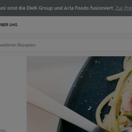
Juni sind die DMK Group und Arla Foods fusioniert.
Zur Pre
ÜBER UNS
chen
fe ein
(1)