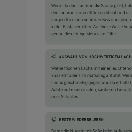
Wenn du den Lachs in die Sauce gibst, hebe
der Lachs in zarten Stücken bleibt und nic
sorgen für einen schönen Biss und gleichz
in der Pasta verteilen. Auf diese Weise beh
genau die richtige Menge an Fülle.
AUSWAHL VON HOCHWERTIGEM LACH
Wähle frischen Lachs mit einer leuchtend
aussieht oder sich matschig anfühlt. Wenn
Lachs gleichmäßig gegart und du erhältst 
Achte auf einen milden, sauberen Geruch 
oder Scharfes.
RESTE WIEDERBELEBEN
Damit die Nudeln mit Soße beim Aufwärmen