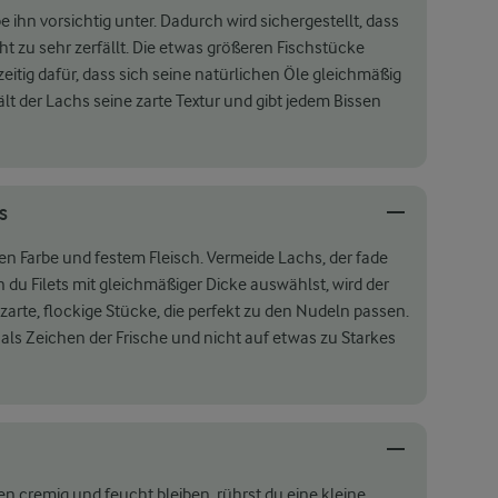
 ihn vorsichtig unter. Dadurch wird sichergestellt, dass
ht zu sehr zerfällt. Die etwas größeren Fischstücke
eitig dafür, dass sich seine natürlichen Öle gleichmäßig
ält der Lachs seine zarte Textur und gibt jedem Bissen
S
en Farbe und festem Fleisch. Vermeide Lachs, der fade
 du Filets mit gleichmäßiger Dicke auswählst, wird der
zarte, flockige Stücke, die perfekt zu den Nudeln passen.
als Zeichen der Frische und nicht auf etwas zu Starkes
 cremig und feucht bleiben, rührst du eine kleine