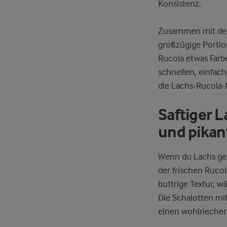
Konsistenz.
Zusammen mit der
großzügige Portio
Rucola etwas Farbe
schnellen, einfac
die Lachs-Rucola-
Saftiger 
und pikan
Wenn du Lachs gena
der frischen Rucol
buttrige Textur, 
Die Schalotten mi
einen wohlrieche