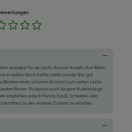
Bewertungen
2
3
4
5
fen sind ideal für die Lachs-Rucola-Nudeln. Ihre Rillen
ce an jedem Stück haften bleibt und der Biss gut
 außerdem einen schönen Kontrast zum zarten Lachs
i jedem Bissen. Du kannst auch längere Nudelstränge
Wir empfehlen jedoch Penne, Fusilli, Schleifen oder
urkontrast zu den anderen Zutaten zu erhalten.