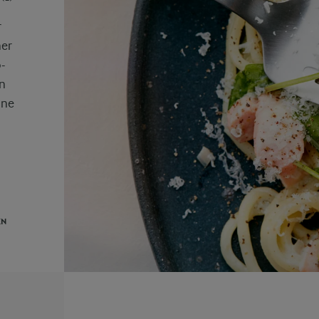
r
ner
o-
n
one
EN