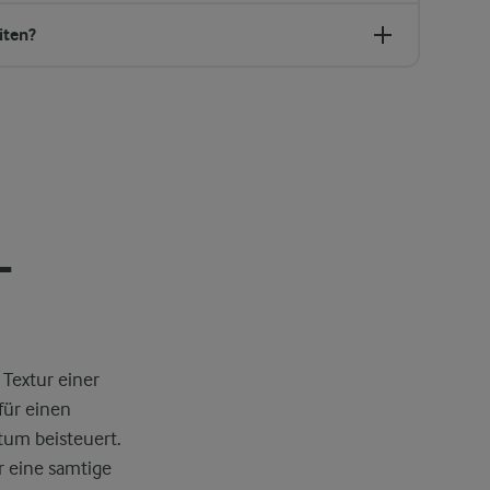
iten?
-
Textur einer
für einen
tum beisteuert.
r eine samtige