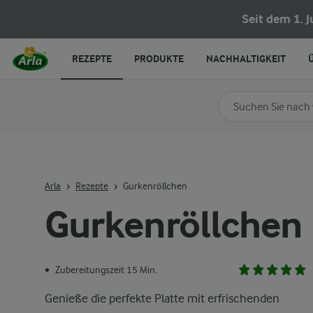
Seit dem 1. 
REZEPTE
PRODUKTE
NACHHALTIGKEIT
Nach Kategorie su
Geben Sie Suchbegrif
Arla
Rezepte
Gurkenröllchen
Gurkenröllchen
Zubereitungszeit 15 Min.
•
Genieße die perfekte Platte mit erfrischenden