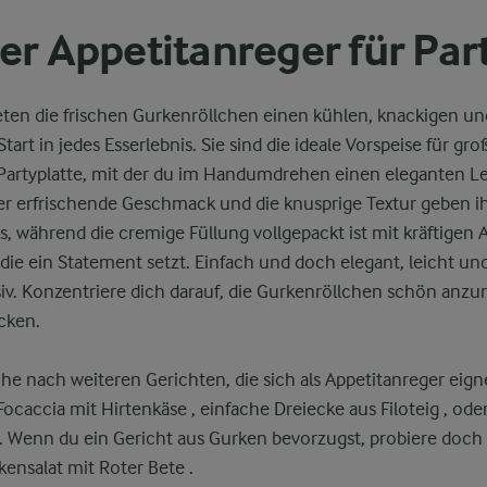
er Appetitanreger für Part
ieten die frischen Gurkenröllchen einen kühlen, knackigen un
art in jedes Esserlebnis. Sie sind die ideale Vorspeise für gr
r Partyplatte, mit der du im Handumdrehen einen eleganten L
er erfrischende Geschmack und die knusprige Textur geben 
s, während die cremige Füllung vollgepackt ist mit kräftigen A
 die ein Statement setzt. Einfach und doch elegant, leicht u
v. Konzentriere dich darauf, die Gurkenröllchen schön anzu
cken.
che nach weiteren Gerichten, die sich als Appetitanreger eig
Focaccia mit Hirtenkäse , einfache Dreiecke aus Filoteig , ode
 Wenn du ein Gericht aus Gurken bevorzugst, probiere doch
ensalat mit Roter Bete .