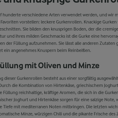
2,8 g
Fett
 hunderte verschiedene Arten verwendet werden, und wir m
Favoriten vorstellen: leckere Gurkenrollen. Knackige Gurken 
22,1 g
Kohlenhydrate
schnitten. Sie bilden den knusprigen Boden, der die cremige
xtur und ihres milden Geschmacks ist die Gurke eine hervorr
en der Füllung aufzunehmen. Sie lässt alle anderen Zutaten 
t ein angenehmes Knuspern beim Reinbeißen.
üllung mit Oliven und Minze
ng dieser Gurkenrollen besteht aus einer sorgfältig ausgewä
 Durch die Kombination von Hirtenkäse, griechischem Joghur
e Füllung reichhaltige, kräftige Aromen, die sich in die Gurke
ischer Joghurt und Hirtenkäse sorgen für eine salzige Note, 
ge Tiefe mit mediterranen Noten mitbringen. Die letzten wi
atische Minze, würzigen Chili und die pikante Frische des Z