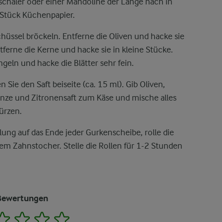
chäler oder einer Mandoline der Länge nach in
 Stück Küchenpapier.
hüssel bröckeln. Entferne die Oliven und hacke sie
ntferne die Kerne und hacke sie in kleine Stücke.
geln und hacke die Blätter sehr fein.
n Sie den Saft beiseite (ca. 15 ml). Gib Oliven,
inze und Zitronensaft zum Käse und mische alles
ürzen.
lung auf das Ende jeder Gurkenscheibe, rolle die
nem Zahnstocher. Stelle die Rollen für 1-2 Stunden
Bewertungen
2
3
4
5