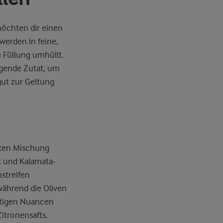
öchten dir einen
werden in feine,
 Füllung umhüllt.
agende Zutat, um
gut zur Geltung
hlten Mischung
t und Kalamata-
nstreifen
während die Oliven
chtigen Nuancen
itronensafts.