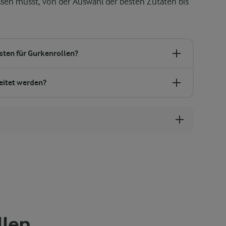
issen musst, von der Auswahl der besten Zutaten bis
sten für Gurkenrollen?
eitet werden?
llen