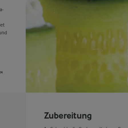
a-
det
 und
EN
Zubereitung