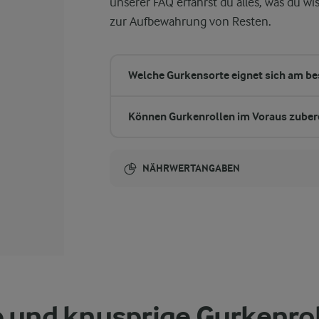
unserer FAQ erfährst du alles, was du w
zur Aufbewahrung von Resten.
Welche Gurkensorte eignet sich am be
Können Gurkenrollen im Voraus zuber
NÄHRWERTANGABEN
Brennwert
134 kcal
0,6 g
Ballaststoffe
 und knusprige Gurkenro
4,9 g
Eiweiß