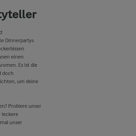
yteller
d
oße Dinnerpartys
eckerbissen
ihnen einen
romen. Es ist die
nd doch
richten, um deine
nen? Probiere unser
r leckere
 mal unser