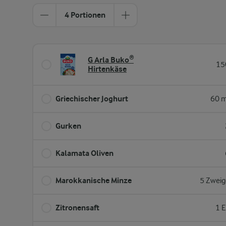
4 Portionen
G Arla Buko®
15
Hirtenkäse
Griechischer Joghurt
60 m
Gurken
Kalamata Oliven
Marokkanische Minze
5 Zweig
Zitronensaft
1 E