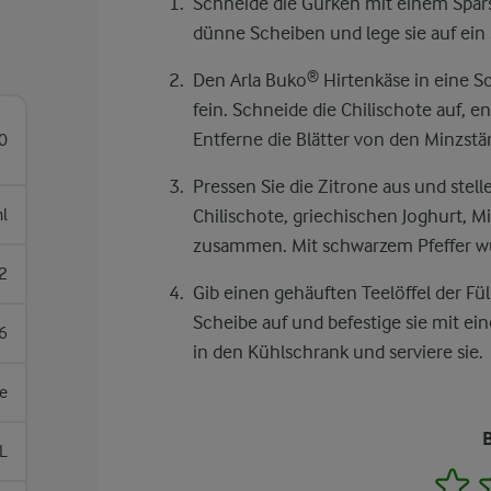
Schneide die Gurken mit einem Spars
dünne Scheiben und lege sie auf ein
Den Arla Buko® Hirtenkäse in eine Sc
fein. Schneide die Chilischote auf, e
Entferne die Blätter von den Minzstän
0
Pressen Sie die Zitrone aus und stelle
l
Chilischote, griechischen Joghurt, M
zusammen. Mit schwarzem Pfeffer w
2
Gib einen gehäuften Teelöffel der Fül
Scheibe auf und befestige sie mit ei
6
in den Kühlschrank und serviere sie.
e
L
1