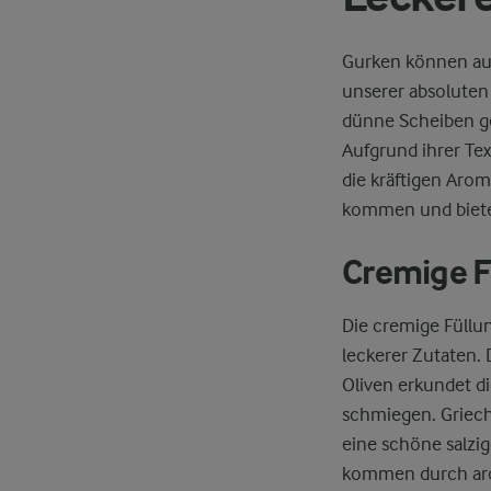
Gurken können auf
unserer absoluten 
dünne Scheiben ge
Aufgrund ihrer Te
die kräftigen Arom
kommen und biete
Cremige F
Die cremige Füllu
leckerer Zutaten.
Oliven erkundet di
schmiegen. Griech
eine schöne salzi
kommen durch arom