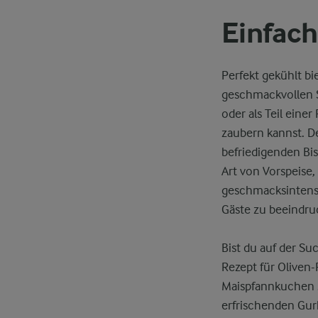
Einfach
Perfekt gekühlt b
geschmackvollen St
oder als Teil eine
zaubern kannst. D
befriedigenden Bis
Art von Vorspeise,
geschmacksintensi
Gäste zu beeindru
Bist du auf der Su
Rezept für Oliven-
Maispfannkuchen .
erfrischenden Gurk