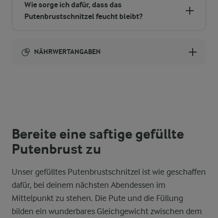
Wie sorge ich dafür, dass das
Putenbrustschnitzel feucht bleibt?
NÄHRWERTANGABEN
Brennwert
1931 kcal
14,9 g
Ballaststoffe
Bereite eine saftige gefüllte
Putenbrust zu
251,7 g
Eiweiß
Unser gefülltes Putenbrustschnitzel ist wie geschaffen
88,1 g
Fett
dafür, bei deinem nächsten Abendessen im
Mittelpunkt zu stehen. Die Pute und die Füllung
31,8 g
Kohlenhydrate
bilden ein wunderbares Gleichgewicht zwischen dem