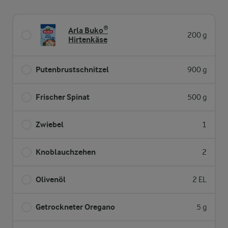
Arla Buko®
200 g
Hirtenkäse
Putenbrustschnitzel
900 g
Frischer Spinat
500 g
Zwiebel
1
Knoblauchzehen
2
Olivenöl
2 EL
Getrockneter Oregano
5 g