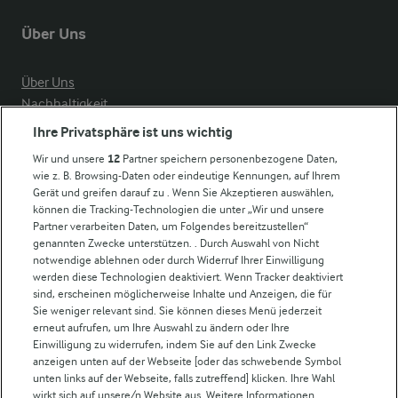
Über Uns
Über Uns
Nachhaltigkeit
Compliance
Ihre Privatsphäre ist uns wichtig
Milchpreis
Wir und unsere
12
Partner speichern personenbezogene Daten,
wie z. B. Browsing-Daten oder eindeutige Kennungen, auf Ihrem
Arla in anderen Ländern
Gerät und greifen darauf zu . Wenn Sie Akzeptieren auswählen,
können die Tracking-Technologien die unter „Wir und unsere
Partner verarbeiten Daten, um Folgendes bereitzustellen“
Weitere Arla Websites
genannten Zwecke unterstützen. . Durch Auswahl von Nicht
notwendige ablehnen oder durch Widerruf Ihrer Einwilligung
werden diese Technologien deaktiviert. Wenn Tracker deaktiviert
Castello
sind, erscheinen möglicherweise Inhalte und Anzeigen, die für
Sie weniger relevant sind. Sie können dieses Menü jederzeit
Lurpak
erneut aufrufen, um Ihre Auswahl zu ändern oder Ihre
Arla Pro
Einwilligung zu widerrufen, indem Sie auf den Link Zwecke
Für unsere Landwirt:innen
anzeigen unten auf der Webseite [oder das schwebende Symbol
unten links auf der Webseite, falls zutreffend] klicken. Ihre Wahl
wirkt sich auf unsere/n Website aus. Weitere Informationen