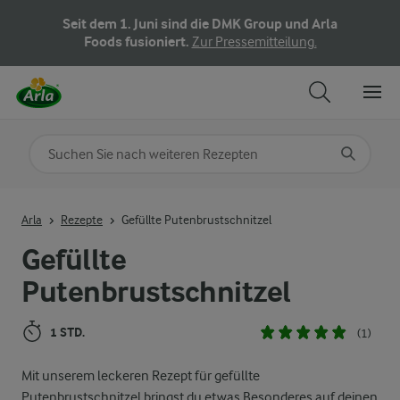
Seit dem 1. Juni sind die DMK Group und Arla
Foods fusioniert.
Zur Pressemitteilung.
Nach Kategorie suchen
Geben Sie Suchbegriffe ein
Arla
Rezepte
Gefüllte Putenbrustschnitzel
Gefüllte
Putenbrustschnitzel
1 STD.
(1)
Mit unserem leckeren Rezept für gefüllte
Putenbrustschnitzel bringst du etwas Besonderes auf deinen