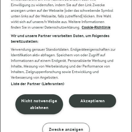
Einwilligung zu widerrufen, indem Sie auf den Link Zwecke
Folge uns!
anzeigen unten auf der Webseite [oder das schwebende Symbol
unten links auf der Webseite, falls zutreffend] klicken. Ihre Wahl
wirkt sich auf unsere/n Website aus. Weitere Informationen
finden Sie in unserer Datenschutzerklärung.
Cookie-Richtlinie
Wir und unsere Partner verarbeiten Daten, um Folgendes
bereitzustellen:
Verwendung genauer Standortdaten. Endgeräteeigenschaften zur
Identifikation aktiv abfragen. Speichern von oder Zugriff auf
Informationen auf einem Endgerät. Personalisierte Werbung und
© Arla Foods amba 2026
Inhalte, Messung von Werbeleistung und der Performance von
Cookie Wahl wieder öffnen
Inhalten, Zielgruppenforschung sowie Entwicklung und
Verbesserung von Angeboten.
Liste der Partner (Lieferanten)
Datenschutzbestimmungen
Nutzerbedingungen
Nicht notwendige
Akzeptieren
ablehnen
Impressum
Cookie policy
Zwecke anzeigen