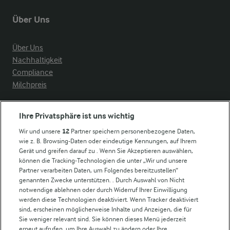
Über Uns
Über Uns
Nachhaltigkeit
Compliance
Milchpreis
Arla in anderen Ländern
Ihre Privatsphäre ist uns wichtig
Wir und unsere
12
Partner speichern personenbezogene Daten,
Weitere Arla Websites
wie z. B. Browsing-Daten oder eindeutige Kennungen, auf Ihrem
Gerät und greifen darauf zu . Wenn Sie Akzeptieren auswählen,
können die Tracking-Technologien die unter „Wir und unsere
Castello
Partner verarbeiten Daten, um Folgendes bereitzustellen“
genannten Zwecke unterstützen. . Durch Auswahl von Nicht
Lurpak
notwendige ablehnen oder durch Widerruf Ihrer Einwilligung
Arla Pro
werden diese Technologien deaktiviert. Wenn Tracker deaktiviert
Für unsere Landwirt:innen
sind, erscheinen möglicherweise Inhalte und Anzeigen, die für
Sie weniger relevant sind. Sie können dieses Menü jederzeit
erneut aufrufen, um Ihre Auswahl zu ändern oder Ihre