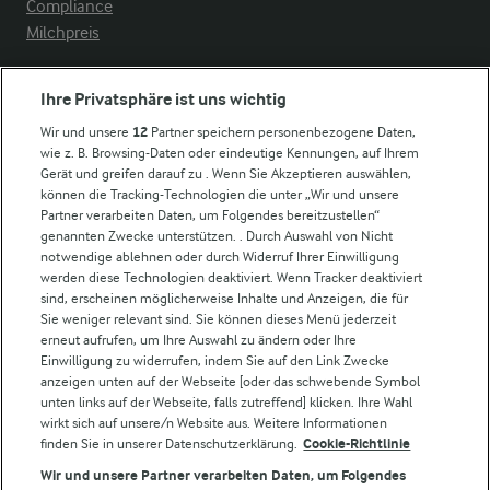
Compliance
Milchpreis
Arla in anderen Ländern
Ihre Privatsphäre ist uns wichtig
Wir und unsere
12
Partner speichern personenbezogene Daten,
Weitere Arla Websites
wie z. B. Browsing-Daten oder eindeutige Kennungen, auf Ihrem
Gerät und greifen darauf zu . Wenn Sie Akzeptieren auswählen,
können die Tracking-Technologien die unter „Wir und unsere
Castello
Partner verarbeiten Daten, um Folgendes bereitzustellen“
genannten Zwecke unterstützen. . Durch Auswahl von Nicht
Lurpak
notwendige ablehnen oder durch Widerruf Ihrer Einwilligung
Arla Pro
werden diese Technologien deaktiviert. Wenn Tracker deaktiviert
Für unsere Landwirt:innen
sind, erscheinen möglicherweise Inhalte und Anzeigen, die für
Sie weniger relevant sind. Sie können dieses Menü jederzeit
erneut aufrufen, um Ihre Auswahl zu ändern oder Ihre
Einwilligung zu widerrufen, indem Sie auf den Link Zwecke
Folge uns!
anzeigen unten auf der Webseite [oder das schwebende Symbol
unten links auf der Webseite, falls zutreffend] klicken. Ihre Wahl
wirkt sich auf unsere/n Website aus. Weitere Informationen
finden Sie in unserer Datenschutzerklärung.
Cookie-Richtlinie
Wir und unsere Partner verarbeiten Daten, um Folgendes