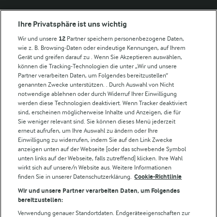
Arla in anderen Ländern
Ihre Privatsphäre ist uns wichtig
Wir und unsere
12
Partner speichern personenbezogene Daten,
Weitere Arla Websites
wie z. B. Browsing-Daten oder eindeutige Kennungen, auf Ihrem
Gerät und greifen darauf zu . Wenn Sie Akzeptieren auswählen,
können die Tracking-Technologien die unter „Wir und unsere
Castello
Partner verarbeiten Daten, um Folgendes bereitzustellen“
genannten Zwecke unterstützen. . Durch Auswahl von Nicht
Lurpak
notwendige ablehnen oder durch Widerruf Ihrer Einwilligung
Arla Pro
werden diese Technologien deaktiviert. Wenn Tracker deaktiviert
Für unsere Landwirt:innen
sind, erscheinen möglicherweise Inhalte und Anzeigen, die für
Sie weniger relevant sind. Sie können dieses Menü jederzeit
erneut aufrufen, um Ihre Auswahl zu ändern oder Ihre
Einwilligung zu widerrufen, indem Sie auf den Link Zwecke
Folge uns!
anzeigen unten auf der Webseite [oder das schwebende Symbol
unten links auf der Webseite, falls zutreffend] klicken. Ihre Wahl
wirkt sich auf unsere/n Website aus. Weitere Informationen
finden Sie in unserer Datenschutzerklärung.
Cookie-Richtlinie
Wir und unsere Partner verarbeiten Daten, um Folgendes
bereitzustellen:
Verwendung genauer Standortdaten. Endgeräteeigenschaften zur